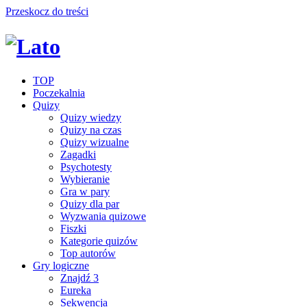
Przeskocz do treści
TOP
Poczekalnia
Quizy
Quizy wiedzy
Quizy na czas
Quizy wizualne
Zagadki
Psychotesty
Wybieranie
Gra w pary
Quizy dla par
Wyzwania quizowe
Fiszki
Kategorie quizów
Top autorów
Gry logiczne
Znajdź 3
Eureka
Sekwencja