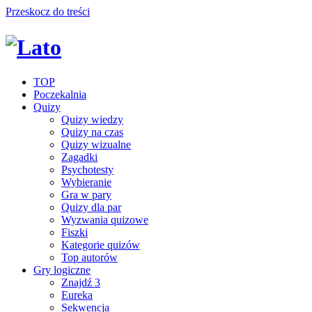
Przeskocz do treści
TOP
Poczekalnia
Quizy
Quizy wiedzy
Quizy na czas
Quizy wizualne
Zagadki
Psychotesty
Wybieranie
Gra w pary
Quizy dla par
Wyzwania quizowe
Fiszki
Kategorie quizów
Top autorów
Gry logiczne
Znajdź 3
Eureka
Sekwencja