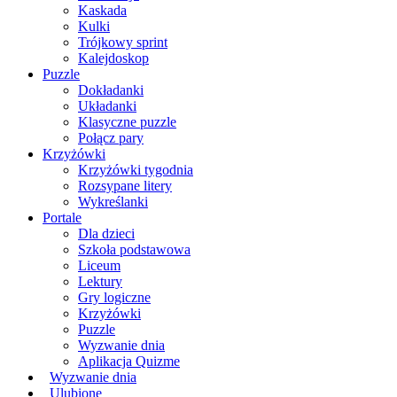
Kaskada
Kulki
Trójkowy sprint
Kalejdoskop
Puzzle
Dokładanki
Układanki
Klasyczne puzzle
Połącz pary
Krzyżówki
Krzyżówki tygodnia
Rozsypane litery
Wykreślanki
Portale
Dla dzieci
Szkoła podstawowa
Liceum
Lektury
Gry logiczne
Krzyżówki
Puzzle
Wyzwanie dnia
Aplikacja Quizme
Wyzwanie dnia
Ulubione