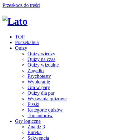
Przeskocz do treści
TOP
Poczekalnia
Quizy
Quizy wiedzy
Quizy na czas
Quizy wizualne
Zagadki
Psychotesty
Wybieranie
Gra w pary
Quizy dla par
Wyzwania quizowe
Fiszki
Kategorie quizów
Top autorów
Gry logiczne
Znajdź 3
Eureka
Sekwencja