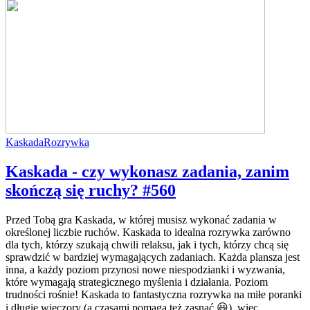
Kaskada
Rozrywka
Kaskada - czy wykonasz zadania, zanim
skończą się ruchy? #560
Przed Tobą gra Kaskada, w której musisz wykonać zadania w
określonej liczbie ruchów. Kaskada to idealna rozrywka zarówno
dla tych, którzy szukają chwili relaksu, jak i tych, którzy chcą się
sprawdzić w bardziej wymagających zadaniach. Każda plansza jest
inna, a każdy poziom przynosi nowe niespodzianki i wyzwania,
które wymagają strategicznego myślenia i działania. Poziom
trudności rośnie! Kaskada to fantastyczna rozrywka na miłe poranki
i długie wieczory (a czasami pomaga też zasnąć 😃), więc