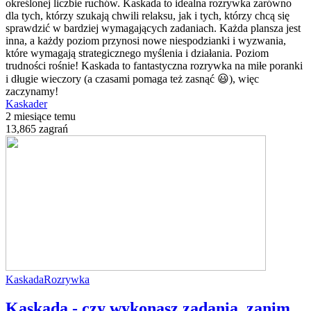
określonej liczbie ruchów. Kaskada to idealna rozrywka zarówno
dla tych, którzy szukają chwili relaksu, jak i tych, którzy chcą się
sprawdzić w bardziej wymagających zadaniach. Każda plansza jest
inna, a każdy poziom przynosi nowe niespodzianki i wyzwania,
które wymagają strategicznego myślenia i działania. Poziom
trudności rośnie! Kaskada to fantastyczna rozrywka na miłe poranki
i długie wieczory (a czasami pomaga też zasnąć 😃), więc
zaczynamy!
Kaskader
2 miesiące temu
13,865 zagrań
Kaskada
Rozrywka
Kaskada - czy wykonasz zadania, zanim