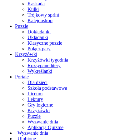
Kaskada
Kulki
Trójkowy sprint
Kalejdoskop
Puzzle
Dokładanki
Układanki
Klasyczne puzzle
Połącz pary
Krzyżówki
Krzyżówki tygodnia
Rozsypane litery
Wykreślanki
Portale
Dla dzieci
Szkoła podstawowa
Liceum
Lektury
Gry logiczne
Krzyżówki
Puzzle
Wyzwanie dnia
Aplikacja Quizme
Wyzwanie dnia
Ulubione