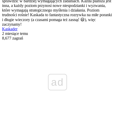
sprawdzić w bardziej wymagających zadaniach. Każda plansza jest
inna, a każdy poziom przynosi nowe niespodzianki i wyzwania,
które wymagają strategicznego myślenia i działania. Poziom
trudności rośnie! Kaskada to fantastyczna rozrywka na miłe poranki
i długie wieczory (a czasami pomaga też zasnąć 😃), więc
zaczynamy!
Kaskader
2 miesiące temu
8,677 zagrań
ad