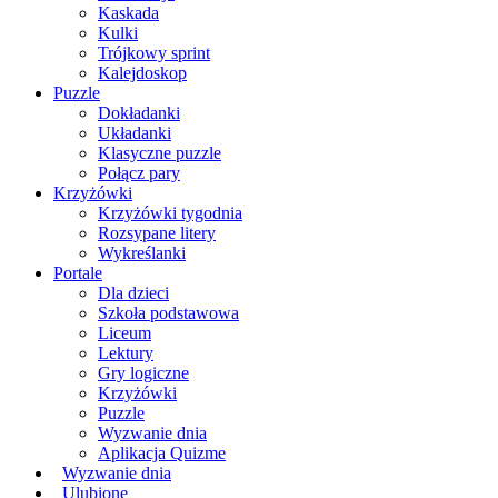
Kaskada
Kulki
Trójkowy sprint
Kalejdoskop
Puzzle
Dokładanki
Układanki
Klasyczne puzzle
Połącz pary
Krzyżówki
Krzyżówki tygodnia
Rozsypane litery
Wykreślanki
Portale
Dla dzieci
Szkoła podstawowa
Liceum
Lektury
Gry logiczne
Krzyżówki
Puzzle
Wyzwanie dnia
Aplikacja Quizme
Wyzwanie dnia
Ulubione