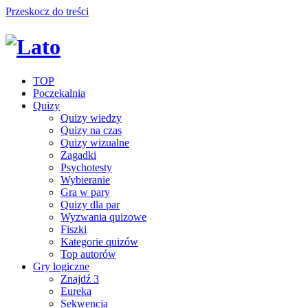
Przeskocz do treści
TOP
Poczekalnia
Quizy
Quizy wiedzy
Quizy na czas
Quizy wizualne
Zagadki
Psychotesty
Wybieranie
Gra w pary
Quizy dla par
Wyzwania quizowe
Fiszki
Kategorie quizów
Top autorów
Gry logiczne
Znajdź 3
Eureka
Sekwencja