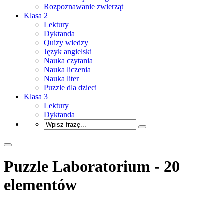
Rozpoznawanie zwierząt
Klasa 2
Lektury
Dyktanda
Quizy wiedzy
Język angielski
Nauka czytania
Nauka liczenia
Nauka liter
Puzzle dla dzieci
Klasa 3
Lektury
Dyktanda
Puzzle Laboratorium - 20
elementów