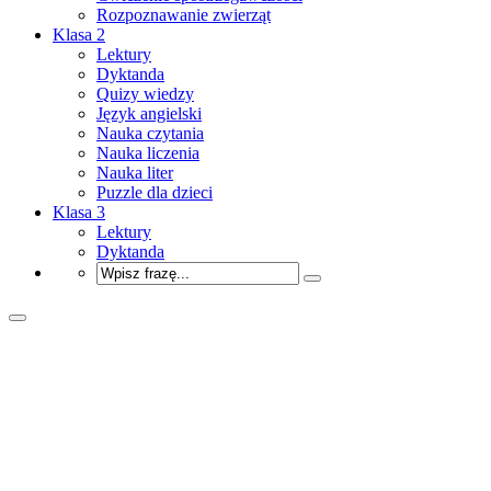
Rozpoznawanie zwierząt
Klasa 2
Lektury
Dyktanda
Quizy wiedzy
Język angielski
Nauka czytania
Nauka liczenia
Nauka liter
Puzzle dla dzieci
Klasa 3
Lektury
Dyktanda