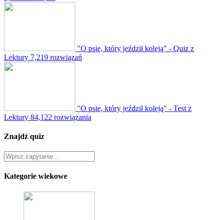
"O psie, który jeździł koleją" - Quiz z
Lektury
7,219 rozwiązań
"O psie, który jeździł koleją" - Test z
Lektury
84,122 rozwiązania
Znajdź quiz
Kategorie wiekowe