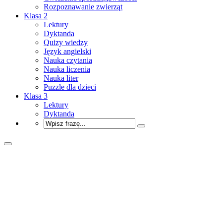
Rozpoznawanie zwierząt
Klasa 2
Lektury
Dyktanda
Quizy wiedzy
Język angielski
Nauka czytania
Nauka liczenia
Nauka liter
Puzzle dla dzieci
Klasa 3
Lektury
Dyktanda