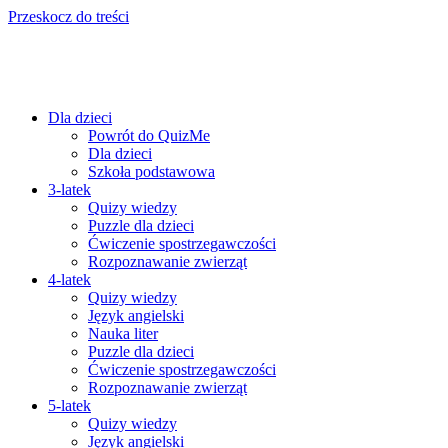
Przeskocz do treści
Dla dzieci
Powrót do QuizMe
Dla dzieci
Szkoła podstawowa
3-latek
Quizy wiedzy
Puzzle dla dzieci
Ćwiczenie spostrzegawczości
Rozpoznawanie zwierząt
4-latek
Quizy wiedzy
Język angielski
Nauka liter
Puzzle dla dzieci
Ćwiczenie spostrzegawczości
Rozpoznawanie zwierząt
5-latek
Quizy wiedzy
Język angielski