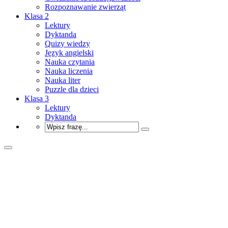
Rozpoznawanie zwierząt
Klasa 2
Lektury
Dyktanda
Quizy wiedzy
Język angielski
Nauka czytania
Nauka liczenia
Nauka liter
Puzzle dla dzieci
Klasa 3
Lektury
Dyktanda