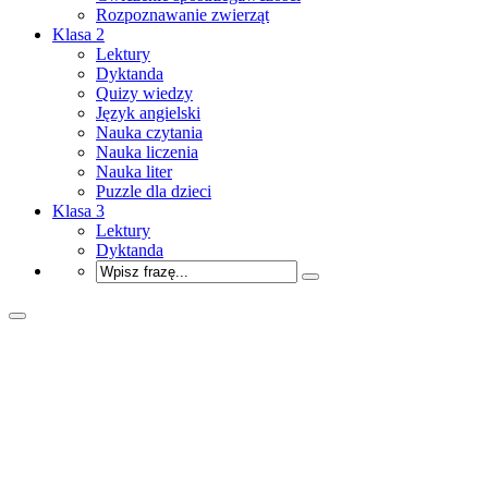
Rozpoznawanie zwierząt
Klasa 2
Lektury
Dyktanda
Quizy wiedzy
Język angielski
Nauka czytania
Nauka liczenia
Nauka liter
Puzzle dla dzieci
Klasa 3
Lektury
Dyktanda