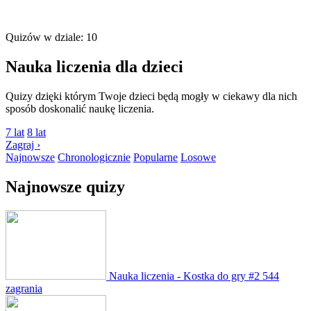
Quizów w dziale: 10
Nauka liczenia dla dzieci
Quizy dzięki którym Twoje dzieci będą mogły w ciekawy dla nich
sposób doskonalić naukę liczenia.
7 lat
8 lat
Zagraj ›
Najnowsze
Chronologicznie
Popularne
Losowe
Najnowsze quizy
Nauka liczenia - Kostka do gry #2
544
zagrania