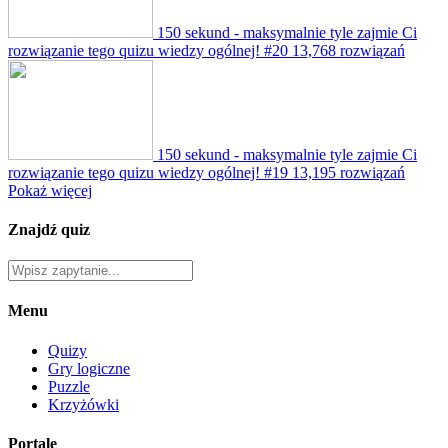
150 sekund - maksymalnie tyle zajmie Ci
rozwiązanie tego quizu wiedzy ogólnej! #20
13,768 rozwiązań
150 sekund - maksymalnie tyle zajmie Ci
rozwiązanie tego quizu wiedzy ogólnej! #19
13,195 rozwiązań
Pokaż więcej
Znajdź quiz
Menu
Quizy
Gry logiczne
Puzzle
Krzyżówki
Portale