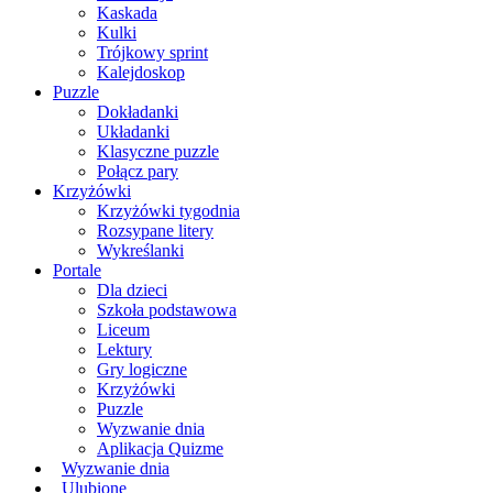
Kaskada
Kulki
Trójkowy sprint
Kalejdoskop
Puzzle
Dokładanki
Układanki
Klasyczne puzzle
Połącz pary
Krzyżówki
Krzyżówki tygodnia
Rozsypane litery
Wykreślanki
Portale
Dla dzieci
Szkoła podstawowa
Liceum
Lektury
Gry logiczne
Krzyżówki
Puzzle
Wyzwanie dnia
Aplikacja Quizme
Wyzwanie dnia
Ulubione