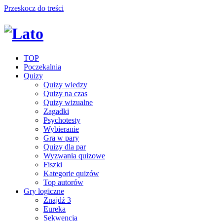
Przeskocz do treści
TOP
Poczekalnia
Quizy
Quizy wiedzy
Quizy na czas
Quizy wizualne
Zagadki
Psychotesty
Wybieranie
Gra w pary
Quizy dla par
Wyzwania quizowe
Fiszki
Kategorie quizów
Top autorów
Gry logiczne
Znajdź 3
Eureka
Sekwencja