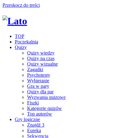
Przeskocz do treści
TOP
Poczekalnia
Quizy
Quizy wiedzy
Quizy na czas
Quizy wizualne
Zagadki
Psychotesty
Wybieranie
Gra w pary
Quizy dla par
Wyzwania quizowe
Fiszki
Kategorie quizów
Top autorów
Gry logiczne
Znajdź 3
Eureka
Sekwencja