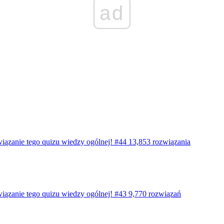
ad
wiązanie tego quizu wiedzy ogólnej! #44
13,853 rozwiązania
wiązanie tego quizu wiedzy ogólnej! #43
9,770 rozwiązań