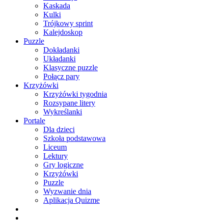
Kaskada
Kulki
Trójkowy sprint
Kalejdoskop
Puzzle
Dokładanki
Układanki
Klasyczne puzzle
Połącz pary
Krzyżówki
Krzyżówki tygodnia
Rozsypane litery
Wykreślanki
Portale
Dla dzieci
Szkoła podstawowa
Liceum
Lektury
Gry logiczne
Krzyżówki
Puzzle
Wyzwanie dnia
Aplikacja Quizme