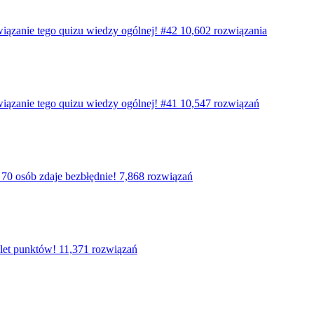
wiązanie tego quizu wiedzy ogólnej! #42
10,602 rozwiązania
wiązanie tego quizu wiedzy ogólnej! #41
10,547 rozwiązań
 70 osób zdaje bezbłędnie!
7,868 rozwiązań
let punktów!
11,371 rozwiązań