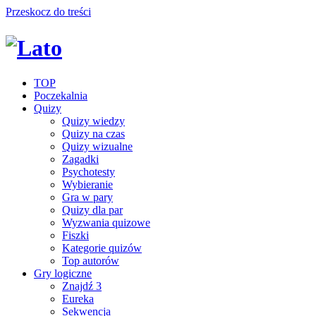
Przeskocz do treści
TOP
Poczekalnia
Quizy
Quizy wiedzy
Quizy na czas
Quizy wizualne
Zagadki
Psychotesty
Wybieranie
Gra w pary
Quizy dla par
Wyzwania quizowe
Fiszki
Kategorie quizów
Top autorów
Gry logiczne
Znajdź 3
Eureka
Sekwencja