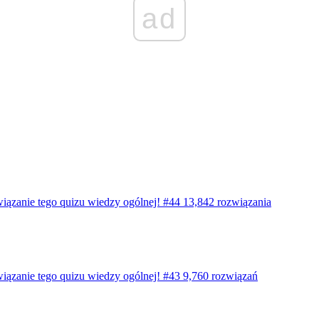
ad
wiązanie tego quizu wiedzy ogólnej! #44
13,842 rozwiązania
wiązanie tego quizu wiedzy ogólnej! #43
9,760 rozwiązań