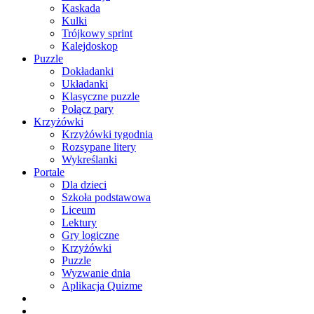
Kaskada
Kulki
Trójkowy sprint
Kalejdoskop
Puzzle
Dokładanki
Układanki
Klasyczne puzzle
Połącz pary
Krzyżówki
Krzyżówki tygodnia
Rozsypane litery
Wykreślanki
Portale
Dla dzieci
Szkoła podstawowa
Liceum
Lektury
Gry logiczne
Krzyżówki
Puzzle
Wyzwanie dnia
Aplikacja Quizme