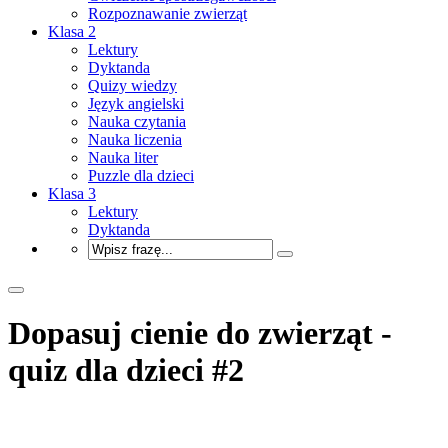
Rozpoznawanie zwierząt
Klasa 2
Lektury
Dyktanda
Quizy wiedzy
Język angielski
Nauka czytania
Nauka liczenia
Nauka liter
Puzzle dla dzieci
Klasa 3
Lektury
Dyktanda
Dopasuj cienie do zwierząt -
quiz dla dzieci #2