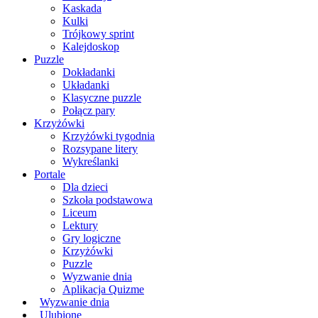
Kaskada
Kulki
Trójkowy sprint
Kalejdoskop
Puzzle
Dokładanki
Układanki
Klasyczne puzzle
Połącz pary
Krzyżówki
Krzyżówki tygodnia
Rozsypane litery
Wykreślanki
Portale
Dla dzieci
Szkoła podstawowa
Liceum
Lektury
Gry logiczne
Krzyżówki
Puzzle
Wyzwanie dnia
Aplikacja Quizme
Wyzwanie dnia
Ulubione