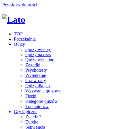
Przeskocz do treści
TOP
Poczekalnia
Quizy
Quizy wiedzy
Quizy na czas
Quizy wizualne
Zagadki
Psychotesty
Wybieranie
Gra w pary
Quizy dla par
Wyzwania quizowe
Fiszki
Kategorie quizów
Top autorów
Gry logiczne
Znajdź 3
Eureka
Sekwencja