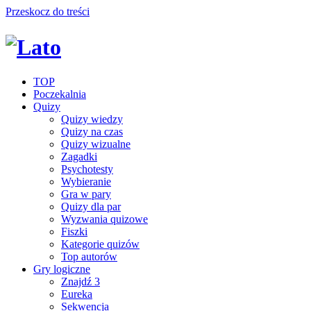
Przeskocz do treści
TOP
Poczekalnia
Quizy
Quizy wiedzy
Quizy na czas
Quizy wizualne
Zagadki
Psychotesty
Wybieranie
Gra w pary
Quizy dla par
Wyzwania quizowe
Fiszki
Kategorie quizów
Top autorów
Gry logiczne
Znajdź 3
Eureka
Sekwencja