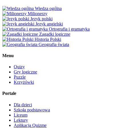
Wiedza ogólna
Milionerzy
Język polski
Język angielski
Ortografia i gramatyka
Zagadki logiczne
Historia Polski
Geografia świata
Menu
Quizy
Gry logiczne
Puzzle
Krzyżówki
Portale
Dla dzieci
Szkoła podstawowa
Liceum
Lektury
Aplikacja Quizme