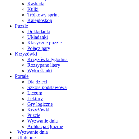
Kaskada
Kulki
Trójkowy sprint
Kalejdoskop
Puzzle
Dokładanki
Układanki
Klasyczne puzzle
Połącz pary
Krzyżówki
Krzyżówki tygodnia
Rozsypane litery
Wykreślanki
Portale
Dla dzieci
Szkoła podstawowa
Liceum
Lektury
Gry logiczne
Krzyżówki
Puzzle
Wyzwanie dnia
Aplikacja Quizme
Wyzwanie dnia
Ulubione