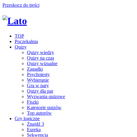
Przeskocz do treści
TOP
Poczekalnia
Quizy
Quizy wiedzy
Quizy na czas
Quizy wizualne
Zagadki
Psychotesty
Wybieranie
Gra w pary
Quizy dla par
Wyzwania quizowe
Fiszki
Kategorie quizów
Top autorów
Gry logiczne
Znajdź 3
Eureka
Sekwencja