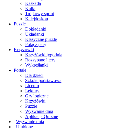
Kaskada
Kulki
Trójkowy sprint
Kalejdoskop
Puzzle
Dokładanki
Układanki
Klasyczne puzzle
Połącz pary
Krzyżówki
Krzyżówki tygodnia
Rozsypane litery
Wykreślanki
Portale
Dla dzieci
Szkoła podstawowa
Liceum
Lektury
Gry logiczne
Krzyżówki
Puzzle
Wyzwanie dnia
Aplikacja Quizme
Wyzwanie dnia
Ulubione