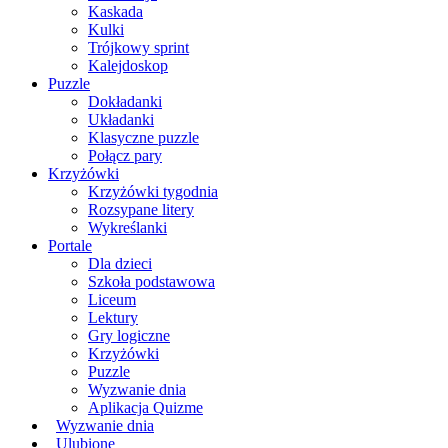
Kaskada
Kulki
Trójkowy sprint
Kalejdoskop
Puzzle
Dokładanki
Układanki
Klasyczne puzzle
Połącz pary
Krzyżówki
Krzyżówki tygodnia
Rozsypane litery
Wykreślanki
Portale
Dla dzieci
Szkoła podstawowa
Liceum
Lektury
Gry logiczne
Krzyżówki
Puzzle
Wyzwanie dnia
Aplikacja Quizme
Wyzwanie dnia
Ulubione