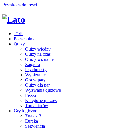
Przeskocz do treści
TOP
Poczekalnia
Quizy
Quizy wiedzy
Quizy na czas
Quizy wizualne
Zagadki
Psychotesty
Wybieranie
Gra w pary
Quizy dla par
Wyzwania quizowe
Fiszki
Kategorie quizów
Top autorów
Gry logiczne
Znajdź 3
Eureka
Sekwencja