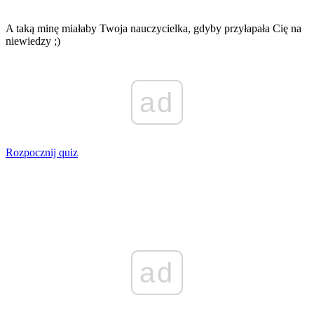
A taką minę miałaby Twoja nauczycielka, gdyby przyłapała Cię na
niewiedzy ;)
ad
Rozpocznij quiz
ad