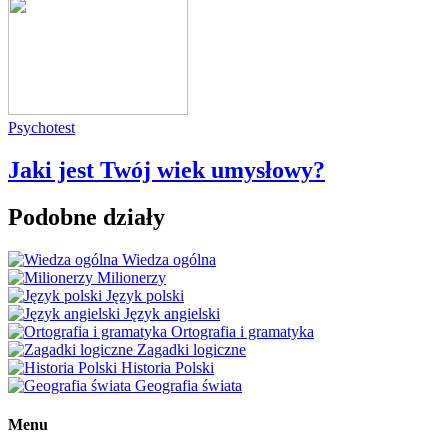
Psychotest
Jaki jest Twój wiek umysłowy?
Podobne działy
Wiedza ogólna
Milionerzy
Język polski
Język angielski
Ortografia i gramatyka
Zagadki logiczne
Historia Polski
Geografia świata
Menu