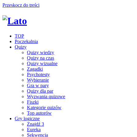
Przeskocz do treści
TOP
Poczekalnia
Quizy
Quizy wiedzy
Quizy na czas
Quizy wizualne
Zagadki
Psychotesty
Wybieranie
Gra w pary
Quizy dla par
Wyzwania quizowe
Fiszki
Kategorie quizów
Top autorów
Gry logiczne
Znajdź 3
Eureka
Sekwencja