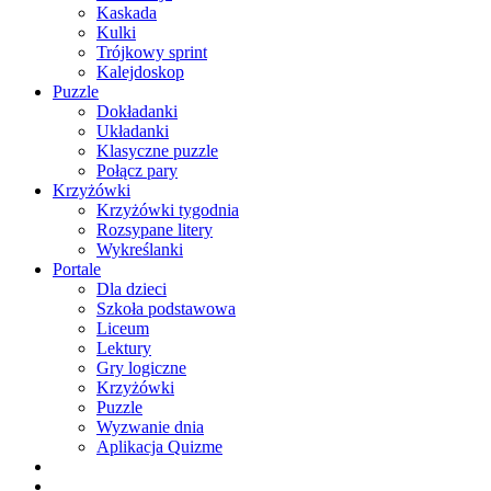
Kaskada
Kulki
Trójkowy sprint
Kalejdoskop
Puzzle
Dokładanki
Układanki
Klasyczne puzzle
Połącz pary
Krzyżówki
Krzyżówki tygodnia
Rozsypane litery
Wykreślanki
Portale
Dla dzieci
Szkoła podstawowa
Liceum
Lektury
Gry logiczne
Krzyżówki
Puzzle
Wyzwanie dnia
Aplikacja Quizme