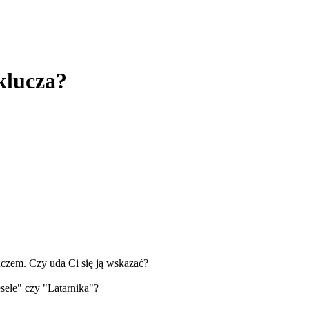
klucza?
czem. Czy uda Ci się ją wskazać?
ele" czy "Latarnika"?