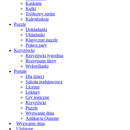
Kaskada
Kulki
Trójkowy sprint
Kalejdoskop
Puzzle
Dokładanki
Układanki
Klasyczne puzzle
Połącz pary
Krzyżówki
Krzyżówki tygodnia
Rozsypane litery
Wykreślanki
Portale
Dla dzieci
Szkoła podstawowa
Liceum
Lektury
Gry logiczne
Krzyżówki
Puzzle
Wyzwanie dnia
Aplikacja Quizme
Wyzwanie dnia
Ulubione