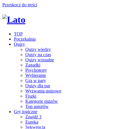
Przeskocz do treści
TOP
Poczekalnia
Quizy
Quizy wiedzy
Quizy na czas
Quizy wizualne
Zagadki
Psychotesty
Wybieranie
Gra w pary
Quizy dla par
Wyzwania quizowe
Fiszki
Kategorie quizów
Top autorów
Gry logiczne
Znajdź 3
Eureka
Sekwencja