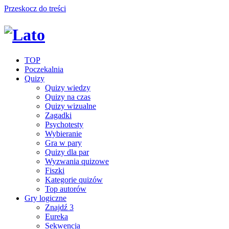
Przeskocz do treści
TOP
Poczekalnia
Quizy
Quizy wiedzy
Quizy na czas
Quizy wizualne
Zagadki
Psychotesty
Wybieranie
Gra w pary
Quizy dla par
Wyzwania quizowe
Fiszki
Kategorie quizów
Top autorów
Gry logiczne
Znajdź 3
Eureka
Sekwencja