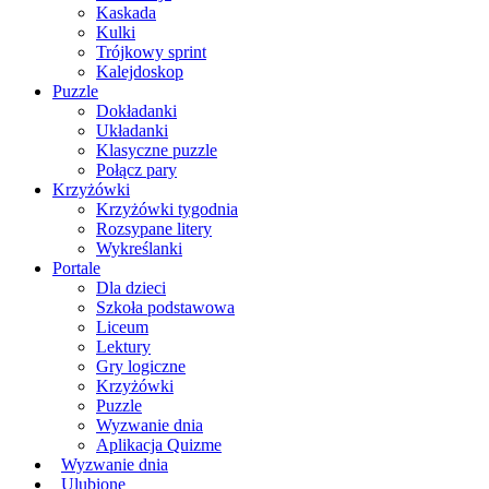
Kaskada
Kulki
Trójkowy sprint
Kalejdoskop
Puzzle
Dokładanki
Układanki
Klasyczne puzzle
Połącz pary
Krzyżówki
Krzyżówki tygodnia
Rozsypane litery
Wykreślanki
Portale
Dla dzieci
Szkoła podstawowa
Liceum
Lektury
Gry logiczne
Krzyżówki
Puzzle
Wyzwanie dnia
Aplikacja Quizme
Wyzwanie dnia
Ulubione