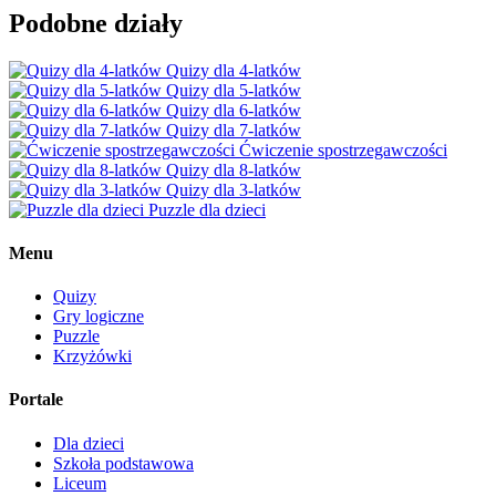
Podobne działy
Quizy dla 4-latków
Quizy dla 5-latków
Quizy dla 6-latków
Quizy dla 7-latków
Ćwiczenie spostrzegawczości
Quizy dla 8-latków
Quizy dla 3-latków
Puzzle dla dzieci
Menu
Quizy
Gry logiczne
Puzzle
Krzyżówki
Portale
Dla dzieci
Szkoła podstawowa
Liceum