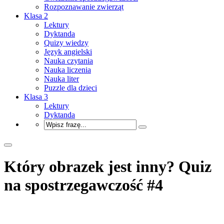
Rozpoznawanie zwierząt
Klasa 2
Lektury
Dyktanda
Quizy wiedzy
Język angielski
Nauka czytania
Nauka liczenia
Nauka liter
Puzzle dla dzieci
Klasa 3
Lektury
Dyktanda
Który obrazek jest inny? Quiz
na spostrzegawczość #4