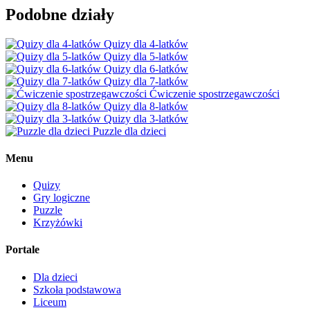
Podobne działy
Quizy dla 4-latków
Quizy dla 5-latków
Quizy dla 6-latków
Quizy dla 7-latków
Ćwiczenie spostrzegawczości
Quizy dla 8-latków
Quizy dla 3-latków
Puzzle dla dzieci
Menu
Quizy
Gry logiczne
Puzzle
Krzyżówki
Portale
Dla dzieci
Szkoła podstawowa
Liceum