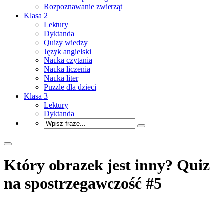
Rozpoznawanie zwierząt
Klasa 2
Lektury
Dyktanda
Quizy wiedzy
Język angielski
Nauka czytania
Nauka liczenia
Nauka liter
Puzzle dla dzieci
Klasa 3
Lektury
Dyktanda
Który obrazek jest inny? Quiz
na spostrzegawczość #5