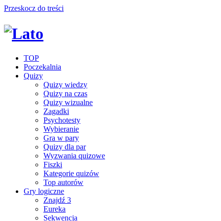
Przeskocz do treści
TOP
Poczekalnia
Quizy
Quizy wiedzy
Quizy na czas
Quizy wizualne
Zagadki
Psychotesty
Wybieranie
Gra w pary
Quizy dla par
Wyzwania quizowe
Fiszki
Kategorie quizów
Top autorów
Gry logiczne
Znajdź 3
Eureka
Sekwencja