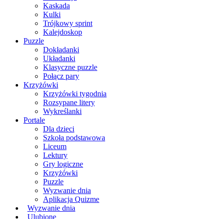
Kaskada
Kulki
Trójkowy sprint
Kalejdoskop
Puzzle
Dokładanki
Układanki
Klasyczne puzzle
Połącz pary
Krzyżówki
Krzyżówki tygodnia
Rozsypane litery
Wykreślanki
Portale
Dla dzieci
Szkoła podstawowa
Liceum
Lektury
Gry logiczne
Krzyżówki
Puzzle
Wyzwanie dnia
Aplikacja Quizme
Wyzwanie dnia
Ulubione