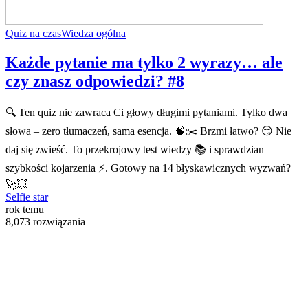
Quiz na czas
Wiedza ogólna
Każde pytanie ma tylko 2 wyrazy… ale
czy znasz odpowiedzi? #8
🔍 Ten quiz nie zawraca Ci głowy długimi pytaniami. Tylko dwa
słowa – zero tłumaczeń, sama esencja. 🧠✂️ Brzmi łatwo? 😏 Nie
daj się zwieść. To przekrojowy test wiedzy 📚 i sprawdzian
szybkości kojarzenia ⚡. Gotowy na 14 błyskawicznych wyzwań?
🚀💥
Selfie star
rok temu
8,073 rozwiązania