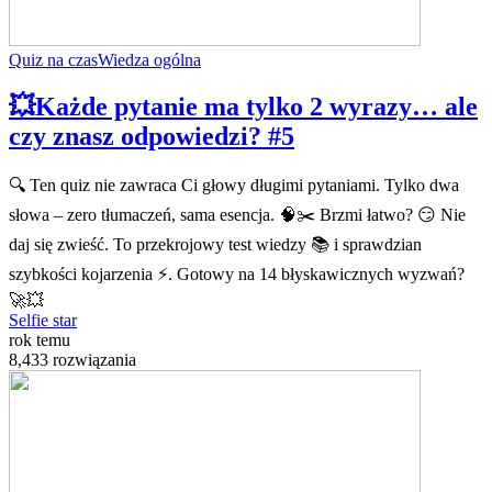
Quiz na czas
Wiedza ogólna
💥Każde pytanie ma tylko 2 wyrazy… ale
czy znasz odpowiedzi? #5
🔍 Ten quiz nie zawraca Ci głowy długimi pytaniami. Tylko dwa
słowa – zero tłumaczeń, sama esencja. 🧠✂️ Brzmi łatwo? 😏 Nie
daj się zwieść. To przekrojowy test wiedzy 📚 i sprawdzian
szybkości kojarzenia ⚡. Gotowy na 14 błyskawicznych wyzwań?
🚀💥
Selfie star
rok temu
8,433 rozwiązania