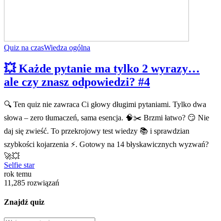
Quiz na czas
Wiedza ogólna
💥 Każde pytanie ma tylko 2 wyrazy…
ale czy znasz odpowiedzi? #4
🔍 Ten quiz nie zawraca Ci głowy długimi pytaniami. Tylko dwa
słowa – zero tłumaczeń, sama esencja. 🧠✂️ Brzmi łatwo? 😏 Nie
daj się zwieść. To przekrojowy test wiedzy 📚 i sprawdzian
szybkości kojarzenia ⚡. Gotowy na 14 błyskawicznych wyzwań?
🚀💥
Selfie star
rok temu
11,285 rozwiązań
Znajdź quiz