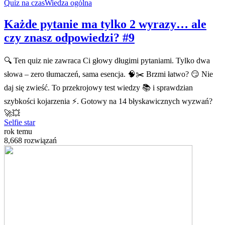
Quiz na czas
Wiedza ogólna
Każde pytanie ma tylko 2 wyrazy… ale
czy znasz odpowiedzi? #9
🔍 Ten quiz nie zawraca Ci głowy długimi pytaniami. Tylko dwa
słowa – zero tłumaczeń, sama esencja. 🧠✂️ Brzmi łatwo? 😏 Nie
daj się zwieść. To przekrojowy test wiedzy 📚 i sprawdzian
szybkości kojarzenia ⚡. Gotowy na 14 błyskawicznych wyzwań?
🚀💥
Selfie star
rok temu
8,668 rozwiązań