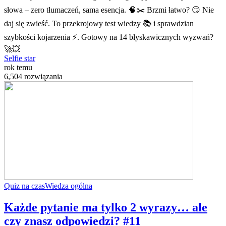
słowa – zero tłumaczeń, sama esencja. 🧠✂️ Brzmi łatwo? 😏 Nie
daj się zwieść. To przekrojowy test wiedzy 📚 i sprawdzian
szybkości kojarzenia ⚡. Gotowy na 14 błyskawicznych wyzwań?
🚀💥
Selfie star
rok temu
6,504 rozwiązania
Quiz na czas
Wiedza ogólna
Każde pytanie ma tylko 2 wyrazy… ale
czy znasz odpowiedzi? #11