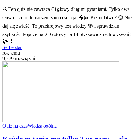
🔍 Ten quiz nie zawraca Ci głowy długimi pytaniami. Tylko dwa
słowa – zero tłumaczeń, sama esencja. 🧠✂️ Brzmi łatwo? 😏 Nie
daj się zwieść. To przekrojowy test wiedzy 📚 i sprawdzian
szybkości kojarzenia ⚡. Gotowy na 14 błyskawicznych wyzwań?
🚀💥
Selfie star
rok temu
9,279 rozwiązań
Quiz na czas
Wiedza ogólna