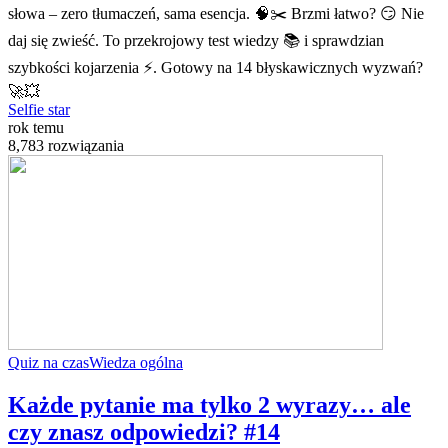
słowa – zero tłumaczeń, sama esencja. 🧠✂️ Brzmi łatwo? 😏 Nie
daj się zwieść. To przekrojowy test wiedzy 📚 i sprawdzian
szybkości kojarzenia ⚡. Gotowy na 14 błyskawicznych wyzwań?
🚀💥
Selfie star
rok temu
8,783 rozwiązania
Quiz na czas
Wiedza ogólna
Każde pytanie ma tylko 2 wyrazy… ale
czy znasz odpowiedzi? #14