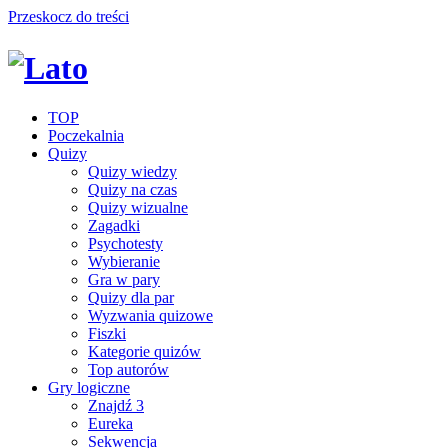
Przeskocz do treści
TOP
Poczekalnia
Quizy
Quizy wiedzy
Quizy na czas
Quizy wizualne
Zagadki
Psychotesty
Wybieranie
Gra w pary
Quizy dla par
Wyzwania quizowe
Fiszki
Kategorie quizów
Top autorów
Gry logiczne
Znajdź 3
Eureka
Sekwencja