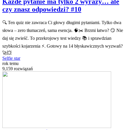
Każde pytanie ma tylko 2 wyrazy… ale
czy znasz odpowiedzi? #10
🔍 Ten quiz nie zawraca Ci głowy długimi pytaniami. Tylko dwa
słowa – zero tłumaczeń, sama esencja. 🧠✂️ Brzmi łatwo? 😏 Nie
daj się zwieść. To przekrojowy test wiedzy 📚 i sprawdzian
szybkości kojarzenia ⚡. Gotowy na 14 błyskawicznych wyzwań?
🚀💥
Selfie star
rok temu
9,159 rozwiązań