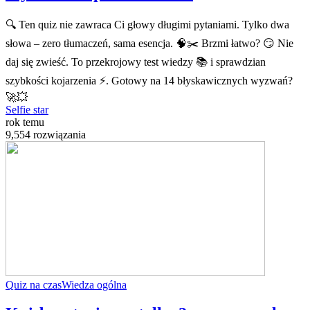
🔍 Ten quiz nie zawraca Ci głowy długimi pytaniami. Tylko dwa
słowa – zero tłumaczeń, sama esencja. 🧠✂️ Brzmi łatwo? 😏 Nie
daj się zwieść. To przekrojowy test wiedzy 📚 i sprawdzian
szybkości kojarzenia ⚡. Gotowy na 14 błyskawicznych wyzwań?
🚀💥
Selfie star
rok temu
9,554 rozwiązania
Quiz na czas
Wiedza ogólna