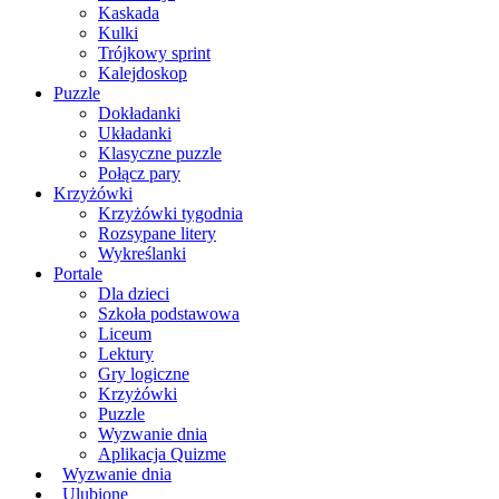
Kaskada
Kulki
Trójkowy sprint
Kalejdoskop
Puzzle
Dokładanki
Układanki
Klasyczne puzzle
Połącz pary
Krzyżówki
Krzyżówki tygodnia
Rozsypane litery
Wykreślanki
Portale
Dla dzieci
Szkoła podstawowa
Liceum
Lektury
Gry logiczne
Krzyżówki
Puzzle
Wyzwanie dnia
Aplikacja Quizme
Wyzwanie dnia
Ulubione