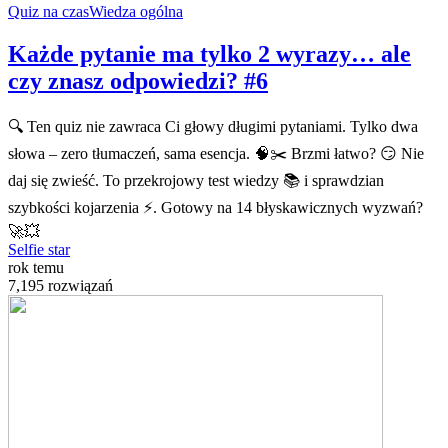
Quiz na czas
Wiedza ogólna
Każde pytanie ma tylko 2 wyrazy… ale
czy znasz odpowiedzi? #6
🔍 Ten quiz nie zawraca Ci głowy długimi pytaniami. Tylko dwa
słowa – zero tłumaczeń, sama esencja. 🧠✂️ Brzmi łatwo? 😏 Nie
daj się zwieść. To przekrojowy test wiedzy 📚 i sprawdzian
szybkości kojarzenia ⚡. Gotowy na 14 błyskawicznych wyzwań?
🚀💥
Selfie star
rok temu
7,195 rozwiązań