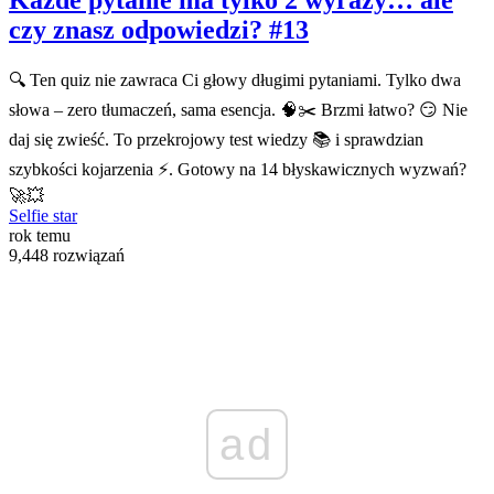
Każde pytanie ma tylko 2 wyrazy… ale
czy znasz odpowiedzi? #13
🔍 Ten quiz nie zawraca Ci głowy długimi pytaniami. Tylko dwa
słowa – zero tłumaczeń, sama esencja. 🧠✂️ Brzmi łatwo? 😏 Nie
daj się zwieść. To przekrojowy test wiedzy 📚 i sprawdzian
szybkości kojarzenia ⚡. Gotowy na 14 błyskawicznych wyzwań?
🚀💥
Selfie star
rok temu
9,448 rozwiązań
ad