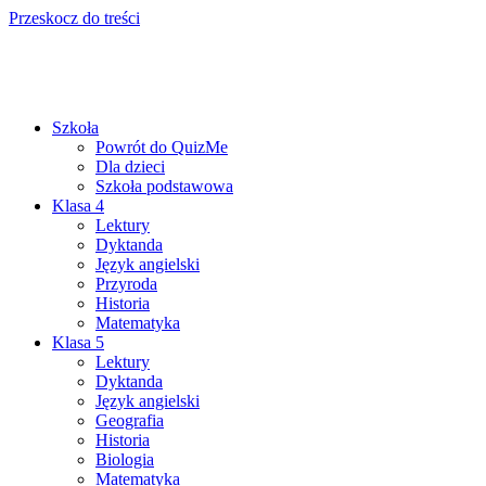
Przeskocz do treści
Szkoła
Powrót do QuizMe
Dla dzieci
Szkoła podstawowa
Klasa 4
Lektury
Dyktanda
Język angielski
Przyroda
Historia
Matematyka
Klasa 5
Lektury
Dyktanda
Język angielski
Geografia
Historia
Biologia
Matematyka