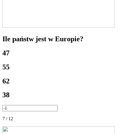
Ile państw jest w Europie?
47
55
62
38
7 / 12