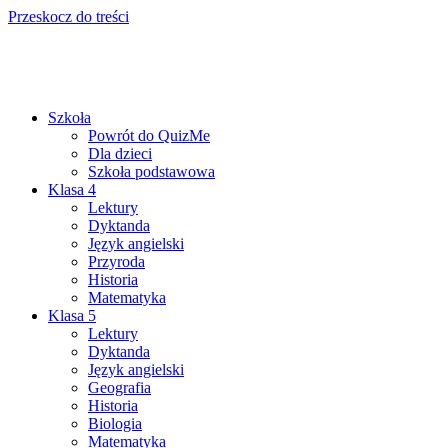
Przeskocz do treści
Szkoła
Powrót do QuizMe
Dla dzieci
Szkoła podstawowa
Klasa 4
Lektury
Dyktanda
Język angielski
Przyroda
Historia
Matematyka
Klasa 5
Lektury
Dyktanda
Język angielski
Geografia
Historia
Biologia
Matematyka