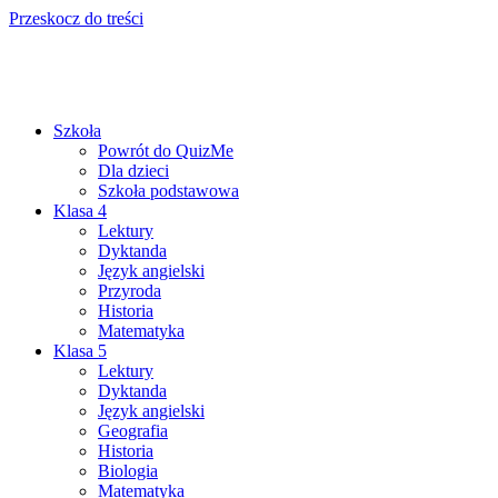
Przeskocz do treści
Szkoła
Powrót do QuizMe
Dla dzieci
Szkoła podstawowa
Klasa 4
Lektury
Dyktanda
Język angielski
Przyroda
Historia
Matematyka
Klasa 5
Lektury
Dyktanda
Język angielski
Geografia
Historia
Biologia
Matematyka