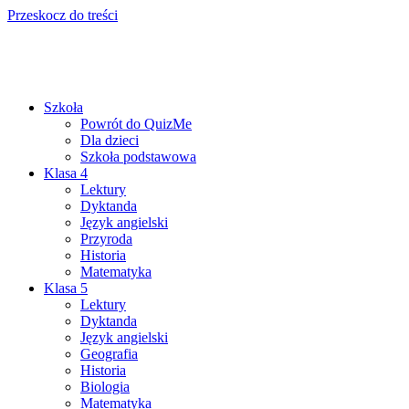
Przeskocz do treści
Szkoła
Powrót do QuizMe
Dla dzieci
Szkoła podstawowa
Klasa 4
Lektury
Dyktanda
Język angielski
Przyroda
Historia
Matematyka
Klasa 5
Lektury
Dyktanda
Język angielski
Geografia
Historia
Biologia
Matematyka