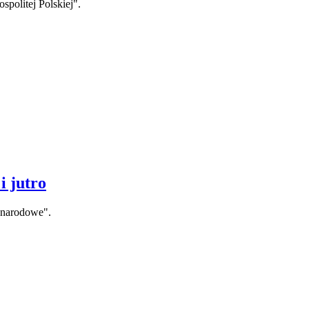
politej Polskiej".
i jutro
ynarodowe".