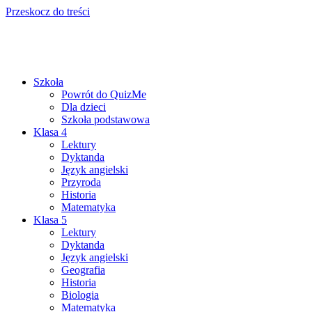
Przeskocz do treści
Szkoła
Powrót do QuizMe
Dla dzieci
Szkoła podstawowa
Klasa 4
Lektury
Dyktanda
Język angielski
Przyroda
Historia
Matematyka
Klasa 5
Lektury
Dyktanda
Język angielski
Geografia
Historia
Biologia
Matematyka