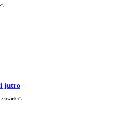
e".
i jutro
człowieka".