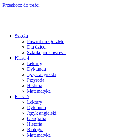
Przeskocz do treści
Szkoła
Powrót do QuizMe
Dla dzieci
Szkoła podstawowa
Klasa 4
Lektury
Dyktanda
Język angielski
Przyroda
Historia
Matematyka
Klasa 5
Lektury
Dyktanda
Język angielski
Geografia
Historia
Biologia
Matematyka