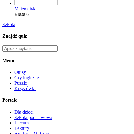
Matematyka
Klasa 6
Szkoła
Znajdź quiz
Menu
Quizy
Gry logiczne
Puzzle
Krzyżówki
Portale
Dla dzieci
Szkoła podstawowa
Liceum
Lektury
Aplikacja Quizme