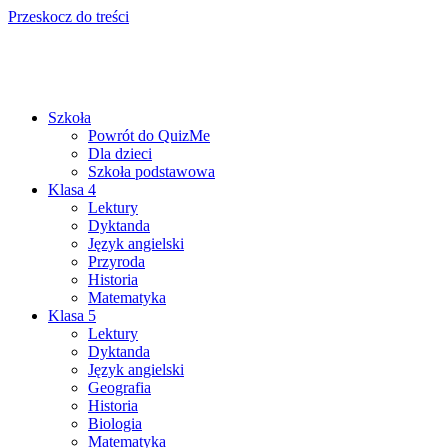
Przeskocz do treści
Szkoła
Powrót do QuizMe
Dla dzieci
Szkoła podstawowa
Klasa 4
Lektury
Dyktanda
Język angielski
Przyroda
Historia
Matematyka
Klasa 5
Lektury
Dyktanda
Język angielski
Geografia
Historia
Biologia
Matematyka