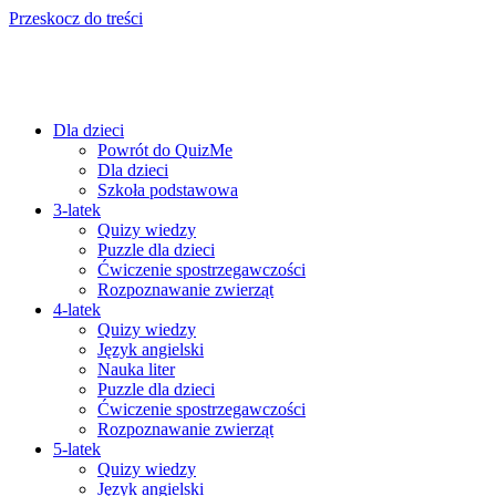
Przeskocz do treści
Dla dzieci
Powrót do QuizMe
Dla dzieci
Szkoła podstawowa
3-latek
Quizy wiedzy
Puzzle dla dzieci
Ćwiczenie spostrzegawczości
Rozpoznawanie zwierząt
4-latek
Quizy wiedzy
Język angielski
Nauka liter
Puzzle dla dzieci
Ćwiczenie spostrzegawczości
Rozpoznawanie zwierząt
5-latek
Quizy wiedzy
Język angielski