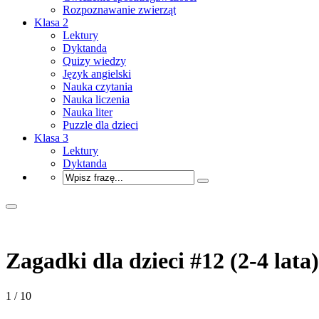
Rozpoznawanie zwierząt
Klasa 2
Lektury
Dyktanda
Quizy wiedzy
Język angielski
Nauka czytania
Nauka liczenia
Nauka liter
Puzzle dla dzieci
Klasa 3
Lektury
Dyktanda
Zagadki dla dzieci #12 (2-4 lata)
1 / 10