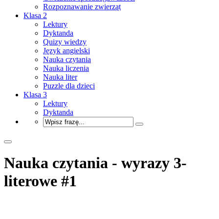
Rozpoznawanie zwierząt
Klasa 2
Lektury
Dyktanda
Quizy wiedzy
Język angielski
Nauka czytania
Nauka liczenia
Nauka liter
Puzzle dla dzieci
Klasa 3
Lektury
Dyktanda
Nauka czytania - wyrazy 3-
literowe #1