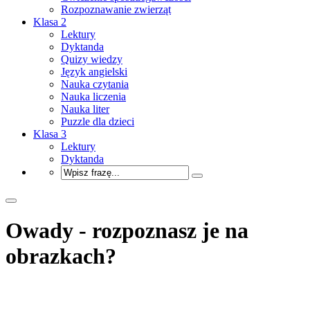
Rozpoznawanie zwierząt
Klasa 2
Lektury
Dyktanda
Quizy wiedzy
Język angielski
Nauka czytania
Nauka liczenia
Nauka liter
Puzzle dla dzieci
Klasa 3
Lektury
Dyktanda
Owady - rozpoznasz je na
obrazkach?