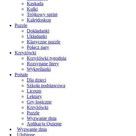
Kaskada
Kulki
Trójkowy sprint
Kalejdoskop
Puzzle
Dokładanki
Układanki
Klasyczne puzzle
Połącz pary
Krzyżówki
Krzyżówki tygodnia
Rozsypane litery
Wykreślanki
Portale
Dla dzieci
Szkoła podstawowa
Liceum
Lektury
Gry logiczne
Krzyżówki
Puzzle
Wyzwanie dnia
Aplikacja Quizme
Wyzwanie dnia
Ulubione