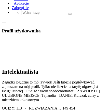
Aplikacje
Zaloguj się
Profil użytkownika
Intelektualista
Zagadki logiczne to mój żywioł! Jeśli lubicie pogłówkować,
zapraszam na mój profil. Tylko nie liczcie na taryfę ulgową! ;)
IMIĘ: Maciej || PASJA: skoki spadochronowe || ZAWÓD: IT ||
ULUBIONE MIEJSCE: Tajlandia || DANIE: Kurczak curry z
mleczkiem kokosowym
QUIZY: 113 · ROZWIĄZANIA: 3 149 454