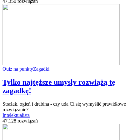
47,350 rozwiązań
Quiz na punkty
Zagadki
Tylko najtęższe umysły rozwiążą tę
zagadkę!
Strażak, ogień i drabina - czy uda Ci się wymyślić prawidłowe
rozwiązanie?
Intelektualista
47,128 rozwiązań