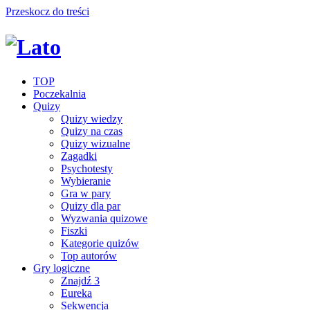
Przeskocz do treści
TOP
Poczekalnia
Quizy
Quizy wiedzy
Quizy na czas
Quizy wizualne
Zagadki
Psychotesty
Wybieranie
Gra w pary
Quizy dla par
Wyzwania quizowe
Fiszki
Kategorie quizów
Top autorów
Gry logiczne
Znajdź 3
Eureka
Sekwencja