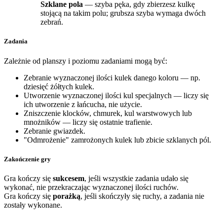
Szklane pola
— szyba pęka, gdy zbierzesz kulkę
stojącą na takim polu; grubsza szyba wymaga dwóch
zebrań.
Zadania
Zależnie od planszy i poziomu zadaniami mogą być:
Zebranie wyznaczonej ilości kulek danego koloru — np.
dziesięć żółtych kulek.
Utworzenie wyznaczonej ilości kul specjalnych — liczy się
ich utworzenie z łańcucha, nie użycie.
Zniszczenie klocków, chmurek, kul warstwowych lub
mnożników — liczy się ostatnie trafienie.
Zebranie gwiazdek.
"Odmrożenie" zamrożonych kulek lub zbicie szklanych pól.
Zakończenie gry
Gra kończy się
sukcesem
, jeśli wszystkie zadania udało się
wykonać, nie przekraczając wyznaczonej ilości ruchów.
Gra kończy się
porażką
, jeśli skończyły się ruchy, a zadania nie
zostały wykonane.