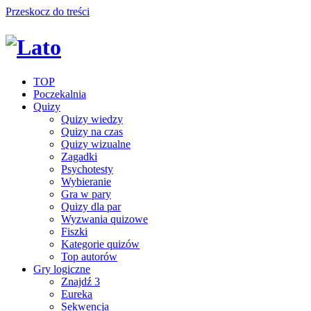
Przeskocz do treści
TOP
Poczekalnia
Quizy
Quizy wiedzy
Quizy na czas
Quizy wizualne
Zagadki
Psychotesty
Wybieranie
Gra w pary
Quizy dla par
Wyzwania quizowe
Fiszki
Kategorie quizów
Top autorów
Gry logiczne
Znajdź 3
Eureka
Sekwencja