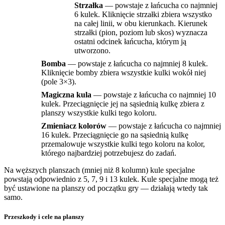
Strzałka
— powstaje z łańcucha co najmniej
6 kulek. Kliknięcie strzałki zbiera wszystko
na całej linii, w obu kierunkach. Kierunek
strzałki (pion, poziom lub skos) wyznacza
ostatni odcinek łańcucha, którym ją
utworzono.
Bomba
— powstaje z łańcucha co najmniej 8 kulek.
Kliknięcie bomby zbiera wszystkie kulki wokół niej
(pole 3×3).
Magiczna kula
— powstaje z łańcucha co najmniej 10
kulek. Przeciągnięcie jej na sąsiednią kulkę zbiera z
planszy wszystkie kulki tego koloru.
Zmieniacz kolorów
— powstaje z łańcucha co najmniej
16 kulek. Przeciągnięcie go na sąsiednią kulkę
przemalowuje wszystkie kulki tego koloru na kolor,
którego najbardziej potrzebujesz do zadań.
Na węższych planszach (mniej niż 8 kolumn) kule specjalne
powstają odpowiednio z 5, 7, 9 i 13 kulek. Kule specjalne mogą też
być ustawione na planszy od początku gry — działają wtedy tak
samo.
Przeszkody i cele na planszy