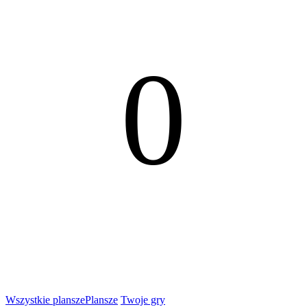
0
Wszystkie plansze
Plansze
Twoje gry