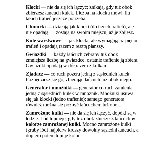
Klocki
— nie da się ich łączyć; znikają, gdy tuż obok
zbierzesz łańcuch kulek. Liczba na klocku mówi, ilu
takich trafień jeszcze potrzeba.
Chmurki
— działają jak klocki (do trzech trafień), ale
nie opadają — zostają na swoim miejscu, aż je zbijesz.
Kule warstwowe
— jak klocki, ale wymagają aż pięciu
trafień i opadają razem z resztą planszy.
Gwiazdki
— każdy łańcuch zebrany tuż obok
zmniejsza liczbę na gwiazdce; ostatnie trafienie ją zbiera.
Gwiazdki opadają w dół razem z kulkami.
Zjadacz
— co ruch pożera jedną z sąsiednich kulek.
Pozbędziesz się go, zbierając łańcuch tuż obok niego.
Generator i mnożniki
— generator co ruch zamienia
jedną z sąsiednich kulek w mnożnik. Mnożniki usuwa
się jak klocki (jedno trafienie); samego generatora
również można się pozbyć łańcuchem tuż obok.
Zamrożone kulki
— nie da się ich łączyć, dopóki są w
lodzie. Lód topnieje, gdy tuż obok zbierzesz łańcuch
w
kolorze zamrożonej kulki
. Mocno zamrożone kulki
(gruby lód) najpierw kruszy dowolny sąsiedni łańcuch, a
dopiero potem topi je kolor.