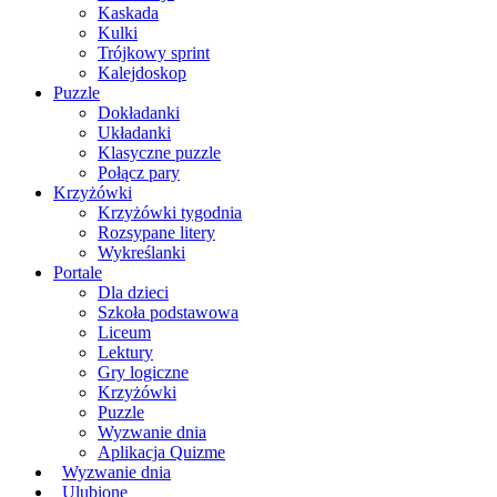
Kaskada
Kulki
Trójkowy sprint
Kalejdoskop
Puzzle
Dokładanki
Układanki
Klasyczne puzzle
Połącz pary
Krzyżówki
Krzyżówki tygodnia
Rozsypane litery
Wykreślanki
Portale
Dla dzieci
Szkoła podstawowa
Liceum
Lektury
Gry logiczne
Krzyżówki
Puzzle
Wyzwanie dnia
Aplikacja Quizme
Wyzwanie dnia
Ulubione