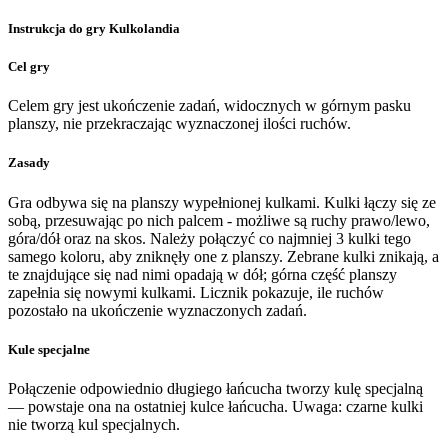
Instrukcja do gry Kulkolandia
Cel gry
Celem gry jest ukończenie zadań, widocznych w górnym pasku
planszy, nie przekraczając wyznaczonej ilości ruchów.
Zasady
Gra odbywa się na planszy wypełnionej kulkami. Kulki łączy się ze
sobą, przesuwając po nich palcem - możliwe są ruchy prawo/lewo,
góra/dół oraz na skos. Należy połączyć co najmniej 3 kulki tego
samego koloru, aby zniknęły one z planszy. Zebrane kulki znikają, a
te znajdujące się nad nimi opadają w dół; górna część planszy
zapełnia się nowymi kulkami. Licznik pokazuje, ile ruchów
pozostało na ukończenie wyznaczonych zadań.
Kule specjalne
Połączenie odpowiednio długiego łańcucha tworzy kulę specjalną
— powstaje ona na ostatniej kulce łańcucha. Uwaga: czarne kulki
nie tworzą kul specjalnych.