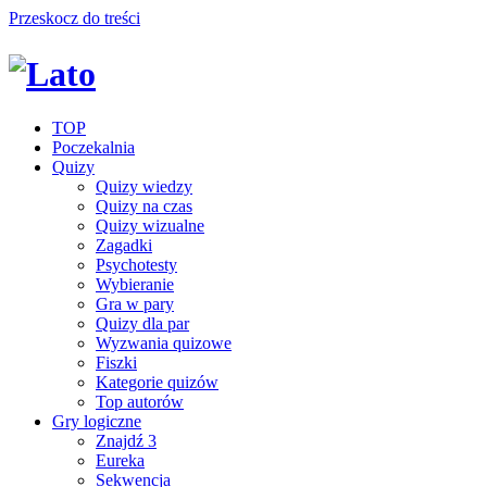
Przeskocz do treści
TOP
Poczekalnia
Quizy
Quizy wiedzy
Quizy na czas
Quizy wizualne
Zagadki
Psychotesty
Wybieranie
Gra w pary
Quizy dla par
Wyzwania quizowe
Fiszki
Kategorie quizów
Top autorów
Gry logiczne
Znajdź 3
Eureka
Sekwencja