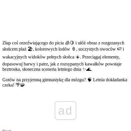
Złap coś orzeźwiającego do picia 🧊🍋 i ułóż obraz z rozgrzanych
słońcem plaż 🏖️, kolorowych lodów 🍦, soczystych owoców 🍉 i
wakacyjnych widoków pełnych słońca ☀️. Przeciągaj elementy,
dopasowuj barwy i patrz, jak z rozsypanych kawałków powstaje
beztroska, słoneczna sceneria letniego dnia ✨🌊.
Gotów na przyjemną gimnastykę dla mózgu? 🧠 Letnia dokładanka
czeka! 🌴🧩
ad