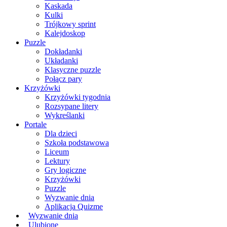
Kaskada
Kulki
Trójkowy sprint
Kalejdoskop
Puzzle
Dokładanki
Układanki
Klasyczne puzzle
Połącz pary
Krzyżówki
Krzyżówki tygodnia
Rozsypane litery
Wykreślanki
Portale
Dla dzieci
Szkoła podstawowa
Liceum
Lektury
Gry logiczne
Krzyżówki
Puzzle
Wyzwanie dnia
Aplikacja Quizme
Wyzwanie dnia
Ulubione