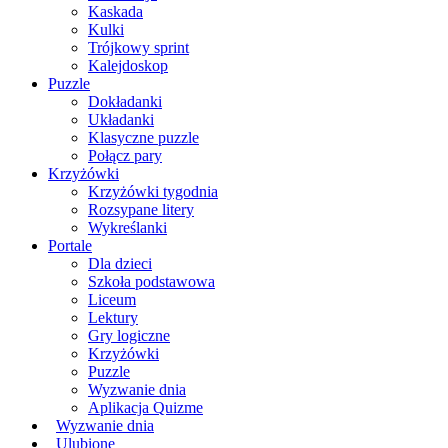
Kaskada
Kulki
Trójkowy sprint
Kalejdoskop
Puzzle
Dokładanki
Układanki
Klasyczne puzzle
Połącz pary
Krzyżówki
Krzyżówki tygodnia
Rozsypane litery
Wykreślanki
Portale
Dla dzieci
Szkoła podstawowa
Liceum
Lektury
Gry logiczne
Krzyżówki
Puzzle
Wyzwanie dnia
Aplikacja Quizme
Wyzwanie dnia
Ulubione