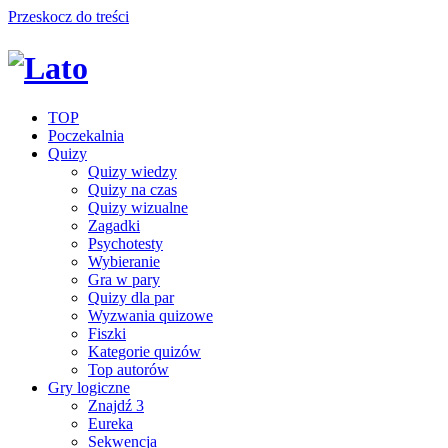
Przeskocz do treści
TOP
Poczekalnia
Quizy
Quizy wiedzy
Quizy na czas
Quizy wizualne
Zagadki
Psychotesty
Wybieranie
Gra w pary
Quizy dla par
Wyzwania quizowe
Fiszki
Kategorie quizów
Top autorów
Gry logiczne
Znajdź 3
Eureka
Sekwencja