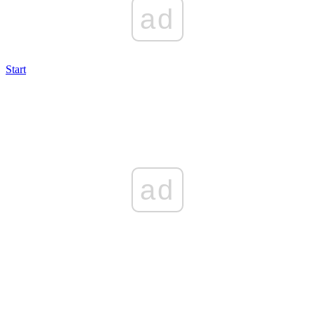
ad
Start
ad