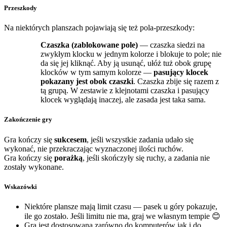
Przeszkody
Na niektórych planszach pojawiają się też pola-przeszkody:
Czaszka (zablokowane pole)
— czaszka siedzi na
zwykłym klocku w jednym kolorze i blokuje to pole; nie
da się jej kliknąć. Aby ją usunąć, ułóż tuż obok grupę
klocków w tym samym kolorze —
pasujący klocek
pokazany jest obok czaszki
. Czaszka zbije się razem z
tą grupą. W zestawie z klejnotami czaszka i pasujący
klocek wyglądają inaczej, ale zasada jest taka sama.
Zakończenie gry
Gra kończy się
sukcesem
, jeśli wszystkie zadania udało się
wykonać, nie przekraczając wyznaczonej ilości ruchów.
Gra kończy się
porażką
, jeśli skończyły się ruchy, a zadania nie
zostały wykonane.
Wskazówki
Niektóre plansze mają limit czasu — pasek u góry pokazuje,
ile go zostało. Jeśli limitu nie ma, graj we własnym tempie 😊
Gra jest dostosowana zarówno do komputerów jak i do