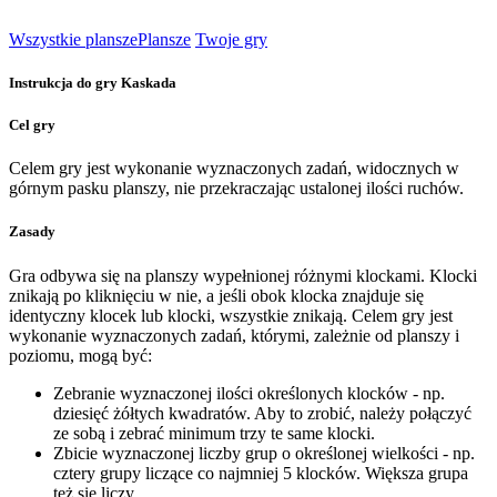
Wszystkie plansze
Plansze
Twoje gry
Instrukcja do gry Kaskada
Cel gry
Celem gry jest wykonanie wyznaczonych zadań, widocznych w
górnym pasku planszy, nie przekraczając ustalonej ilości ruchów.
Zasady
Gra odbywa się na planszy wypełnionej różnymi klockami. Klocki
znikają po kliknięciu w nie, a jeśli obok klocka znajduje się
identyczny klocek lub klocki, wszystkie znikają. Celem gry jest
wykonanie wyznaczonych zadań, którymi, zależnie od planszy i
poziomu, mogą być:
Zebranie wyznaczonej ilości określonych klocków - np.
dziesięć żółtych kwadratów. Aby to zrobić, należy połączyć
ze sobą i zebrać minimum trzy te same klocki.
Zbicie wyznaczonej liczby grup o określonej wielkości - np.
cztery grupy liczące co najmniej 5 klocków. Większa grupa
też się liczy.