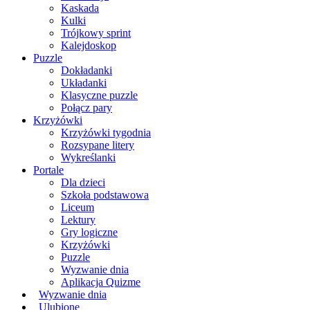
Kaskada
Kulki
Trójkowy sprint
Kalejdoskop
Puzzle
Dokładanki
Układanki
Klasyczne puzzle
Połącz pary
Krzyżówki
Krzyżówki tygodnia
Rozsypane litery
Wykreślanki
Portale
Dla dzieci
Szkoła podstawowa
Liceum
Lektury
Gry logiczne
Krzyżówki
Puzzle
Wyzwanie dnia
Aplikacja Quizme
Wyzwanie dnia
Ulubione