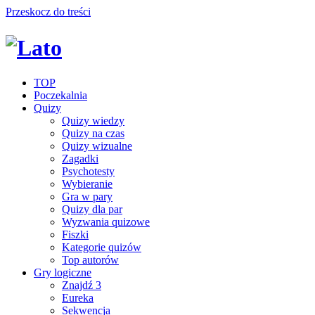
Przeskocz do treści
TOP
Poczekalnia
Quizy
Quizy wiedzy
Quizy na czas
Quizy wizualne
Zagadki
Psychotesty
Wybieranie
Gra w pary
Quizy dla par
Wyzwania quizowe
Fiszki
Kategorie quizów
Top autorów
Gry logiczne
Znajdź 3
Eureka
Sekwencja