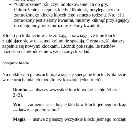
"Odmrożenie" pól, czyli odblokowanie ich do gry.
Odmrożenie następuje, kiedy kliknie się przylegający do
zamrożonego klocka klocek tego samego rodzaju. Np. jeśli
zamrożony jest zielony kwadrat, musimy kliknąć przylegający
do niego inny, niezamrożony zielony kwadrat.
Klocki po kliknięciu w nie znikają, sprawiając, że inne klocki
znajdujące się w tej samej kolumnie spadają. Górna część planszy
zapełnia się nowymi klockami. Licznik pokazuje, ile ruchów
pozostało na ukończenie wyznaczonych zadań.
Specjalne klocki
Na niektórych planszach pojawiają się specjalne klocki. Kliknięcie
w nie uruchamia ich moc (to też kosztuje jeden ruch):
Bomba
— niszczy wszystkie klocki wokół siebie (obszar
3×3).
Wir
— zamienia sąsiadujące klocki w klocki jednego rodzaju
— łatwo je potem zebrać.
Magia
— usuwa z planszy wszystkie klocki jednego rodzaju.