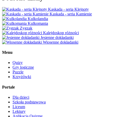
Kaskada - seria Klejnoty
Kaskada - seria Kamienie
Kulkolandia
Kulkomania
Zygzak
Kalejdoskop różności
Jesienne dokładanki
Wiosenne dokładanki
Menu
Quizy
Gry logiczne
Puzzle
Krzyżówki
Portale
Dla dzieci
Szkoła podstawowa
Liceum
Lektury
Aplikacja Quizme