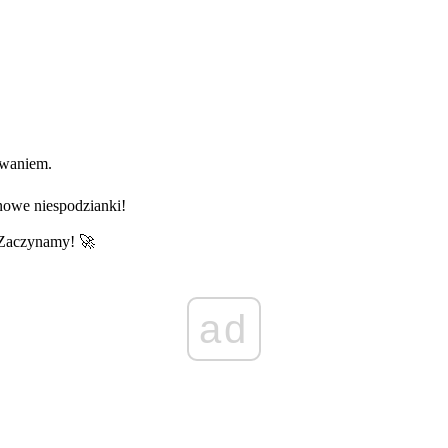
zwaniem.
nowe niespodzianki!
 Zaczynamy! 🚀
ad