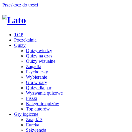
Przeskocz do treści
TOP
Poczekalnia
Quizy
Quizy wiedzy
Quizy na czas
Quizy wizualne
Zagadki
Psychotesty
Wybieranie
Gra w pary
Quizy dla par
Wyzwania quizowe
Fiszki
Kategorie quizów
Top autorów
Gry logiczne
Znajdź 3
Eureka
Sekwencja