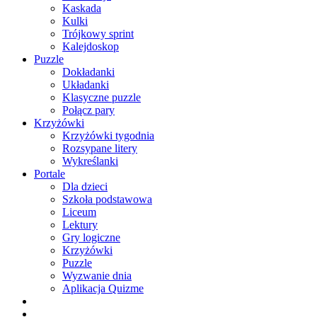
Kaskada
Kulki
Trójkowy sprint
Kalejdoskop
Puzzle
Dokładanki
Układanki
Klasyczne puzzle
Połącz pary
Krzyżówki
Krzyżówki tygodnia
Rozsypane litery
Wykreślanki
Portale
Dla dzieci
Szkoła podstawowa
Liceum
Lektury
Gry logiczne
Krzyżówki
Puzzle
Wyzwanie dnia
Aplikacja Quizme