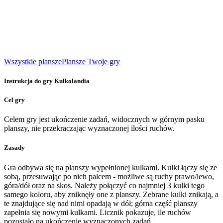
Wszystkie plansze
Plansze
Twoje gry
Instrukcja do gry Kulkolandia
Cel gry
Celem gry jest ukończenie zadań, widocznych w górnym pasku
planszy, nie przekraczając wyznaczonej ilości ruchów.
Zasady
Gra odbywa się na planszy wypełnionej kulkami. Kulki łączy się ze
sobą, przesuwając po nich palcem - możliwe są ruchy prawo/lewo,
góra/dół oraz na skos. Należy połączyć co najmniej 3 kulki tego
samego koloru, aby zniknęły one z planszy. Zebrane kulki znikają, a
te znajdujące się nad nimi opadają w dół; górna część planszy
zapełnia się nowymi kulkami. Licznik pokazuje, ile ruchów
pozostało na ukończenie wyznaczonych zadań.