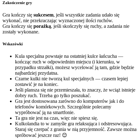
Zakończenie gry
Gra kończy się
sukcesem
, jeśli wszystkie zadania udało się
wykonać, nie przekraczając wyznaczonej ilości ruchów.
Gra kończy się
porażką
, jeśli skończyły się ruchy, a zadania nie
zostały wykonane.
Wskazówki
Kula specjalna powstaje na ostatniej kulce łańcucha —
kończąc ruch w odpowiednim miejscu (i kierunku, w
przypadku strzałki), możesz wycelować ją tam, gdzie będzie
najbardziej przydatna.
Czarne kulki nie tworzą kul specjalnych — czasem lepiej
zostawić je na koniec.
Jeśli plansza się nie przemieszała, to znaczy, że wciąż istnieje
dobry ruch. Trzeba go tylko poszukać.
Gra jest dostosowana zarówno do komputerów jak i do
telefonów komórkowych. Szczególnie polecamy
wypróbować ją na smartfonie.
Ta gra nie jest na czas, więc nie spiesz się.
Kulkolandia to w zamyśle gra relaksująca i odstresowująca.
Staraj się czerpać z grania w nią przyjemność. Zawsze można
spróbować jeszcze raz! 😊