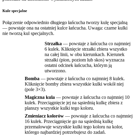
Kule specjalne
Połączenie odpowiednio długiego łańcucha tworzy kulę specjalną
— powstaje ona na ostatniej kulce łańcucha. Uwaga: czarne kulki
nie tworzą kul specjalnych.
Strzałka
— powstaje z łańcucha co najmniej
6 kulek. Kliknięcie strzałki zbiera wszystko
na całej linii, w obu kierunkach. Kierunek
strzałki (pion, poziom lub skos) wyznacza
ostatni odcinek łańcucha, którym ją
utworzono.
Bomba
— powstaje z łańcucha co najmniej 8 kulek.
Kliknięcie bomby zbiera wszystkie kulki wokół niej
(pole 3×3).
Magiczna kula
— powstaje z łańcucha co najmniej 10
kulek. Przeciągnięcie jej na sąsiednią kulkę zbiera z
planszy wszystkie kulki tego koloru.
Zmieniacz kolorów
— powstaje z łańcucha co najmniej
16 kulek. Przeciągnięcie go na sąsiednią kulkę
przemalowuje wszystkie kulki tego koloru na kolor,
którego najbardziej potrzebujesz do zadań.