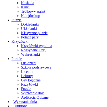
Kaskada
Kulki
Trójkowy sprint
Kalejdoskop
Puzzle
Dokładanki
Układanki
Klasyczne puzzle
Połącz pary
Krzyżówki
Krzyżówki tygodnia
Rozsypane litery
Wykreślanki
Portale
Dla dzieci
Szkoła podstawowa
Liceum
Lektury
Gry logiczne
Krzyżówki
Puzzle
Wyzwanie dnia
Aplikacja Quizme
Wyzwanie dnia
Ulubione