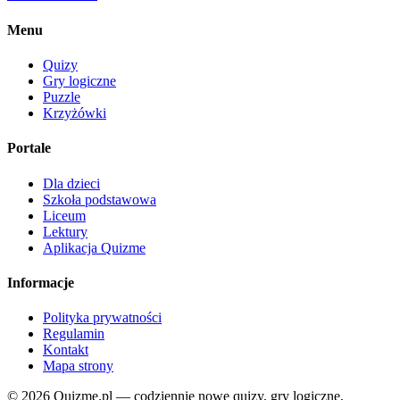
Menu
Quizy
Gry logiczne
Puzzle
Krzyżówki
Portale
Dla dzieci
Szkoła podstawowa
Liceum
Lektury
Aplikacja Quizme
Informacje
Polityka prywatności
Regulamin
Kontakt
Mapa strony
© 2026 Quizme.pl — codziennie nowe quizy, gry logiczne,