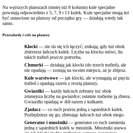
Na węższych planszach (mniej niż 8 kolumn) kule specjalne
powstają odpowiednio z 5, 7, 9 i 13 kulek. Kule specjalne mogą też
być ustawione na planszy od początku gry — działają wtedy tak
samo.
Przeszkody i cele na planszy
Klocki
— nie da się ich łączyć; znikają, gdy tuż obok
zbierzesz łańcuch kulek. Liczba na klocku mówi, ilu
takich trafień jeszcze potrzeba.
Chmurki
— działają jak klocki (do trzech trafień), ale
nie opadają — zostają na swoim miejscu, aż je zbijesz.
Kule warstwowe
— jak klocki, ale wymagają aż pięciu
trafień i opadają razem z resztą planszy.
Gwiazdki
— każdy łańcuch zebrany tuż obok
zmniejsza liczbę na gwiazdce; ostatnie trafienie ją zbiera.
Gwiazdki opadają w dół razem z kulkami.
Zjadacz
— co ruch pożera jedną z sąsiednich kulek.
Pozbędziesz się go, zbierając łańcuch tuż obok niego.
Generator i mnożniki
— generator co ruch zamienia
jedną z sąsiednich kulek w mnożnik. Mnożniki usuwa