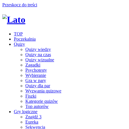
Przeskocz do treści
TOP
Poczekalnia
Quizy
Quizy wiedzy
Quizy na czas
Quizy wizualne
Zagadki
Psychotesty
Wybieranie
Gra w pary
Quizy dla par
Wyzwania quizowe
Fiszki
Kategorie quizów
Top autorów
Gry logiczne
Znajdź 3
Eureka
Sekwencja