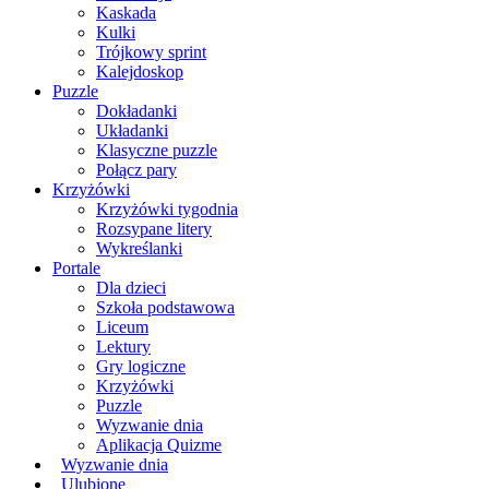
Kaskada
Kulki
Trójkowy sprint
Kalejdoskop
Puzzle
Dokładanki
Układanki
Klasyczne puzzle
Połącz pary
Krzyżówki
Krzyżówki tygodnia
Rozsypane litery
Wykreślanki
Portale
Dla dzieci
Szkoła podstawowa
Liceum
Lektury
Gry logiczne
Krzyżówki
Puzzle
Wyzwanie dnia
Aplikacja Quizme
Wyzwanie dnia
Ulubione