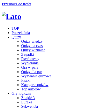
Przeskocz do treści
TOP
Poczekalnia
Quizy
Quizy wiedzy
Quizy na czas
Quizy wizualne
Zagadki
Psychotesty
Wybieranie
Gra w pary
Quizy dla par
Wyzwania quizowe
Fiszki
Kategorie quizów
Top autorów
Gry logiczne
Znajdź 3
Eureka
Sekwencja