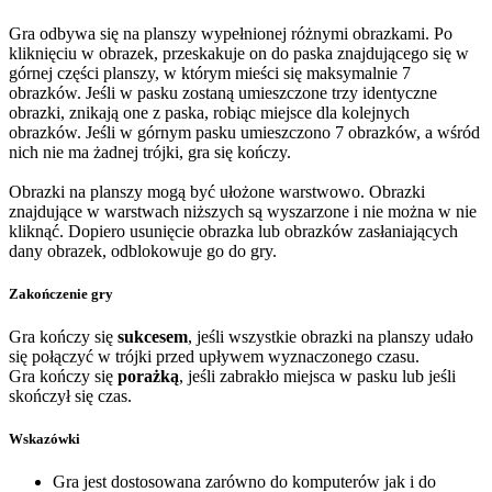
Gra odbywa się na planszy wypełnionej różnymi obrazkami. Po
kliknięciu w obrazek, przeskakuje on do paska znajdującego się w
górnej części planszy, w którym mieści się maksymalnie 7
obrazków. Jeśli w pasku zostaną umieszczone trzy identyczne
obrazki, znikają one z paska, robiąc miejsce dla kolejnych
obrazków. Jeśli w górnym pasku umieszczono 7 obrazków, a wśród
nich nie ma żadnej trójki, gra się kończy.
Obrazki na planszy mogą być ułożone warstwowo. Obrazki
znajdujące w warstwach niższych są wyszarzone i nie można w nie
kliknąć. Dopiero usunięcie obrazka lub obrazków zasłaniających
dany obrazek, odblokowuje go do gry.
Zakończenie gry
Gra kończy się
sukcesem
, jeśli wszystkie obrazki na planszy udało
się połączyć w trójki przed upływem wyznaczonego czasu.
Gra kończy się
porażką
, jeśli zabrakło miejsca w pasku lub jeśli
skończył się czas.
Wskazówki
Gra jest dostosowana zarówno do komputerów jak i do