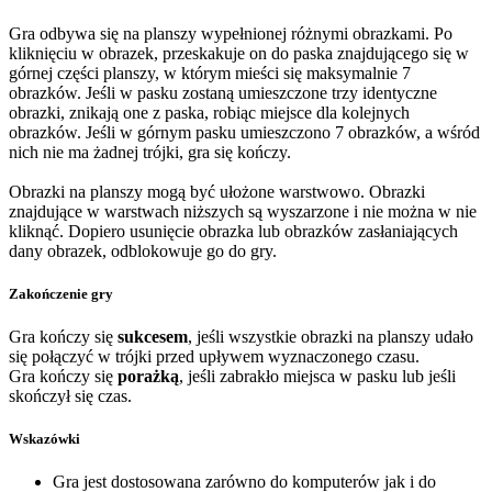
Gra odbywa się na planszy wypełnionej różnymi obrazkami. Po
kliknięciu w obrazek, przeskakuje on do paska znajdującego się w
górnej części planszy, w którym mieści się maksymalnie 7
obrazków. Jeśli w pasku zostaną umieszczone trzy identyczne
obrazki, znikają one z paska, robiąc miejsce dla kolejnych
obrazków. Jeśli w górnym pasku umieszczono 7 obrazków, a wśród
nich nie ma żadnej trójki, gra się kończy.
Obrazki na planszy mogą być ułożone warstwowo. Obrazki
znajdujące w warstwach niższych są wyszarzone i nie można w nie
kliknąć. Dopiero usunięcie obrazka lub obrazków zasłaniających
dany obrazek, odblokowuje go do gry.
Zakończenie gry
Gra kończy się
sukcesem
, jeśli wszystkie obrazki na planszy udało
się połączyć w trójki przed upływem wyznaczonego czasu.
Gra kończy się
porażką
, jeśli zabrakło miejsca w pasku lub jeśli
skończył się czas.
Wskazówki
Gra jest dostosowana zarówno do komputerów jak i do