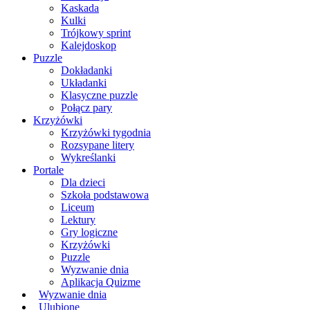
Kaskada
Kulki
Trójkowy sprint
Kalejdoskop
Puzzle
Dokładanki
Układanki
Klasyczne puzzle
Połącz pary
Krzyżówki
Krzyżówki tygodnia
Rozsypane litery
Wykreślanki
Portale
Dla dzieci
Szkoła podstawowa
Liceum
Lektury
Gry logiczne
Krzyżówki
Puzzle
Wyzwanie dnia
Aplikacja Quizme
Wyzwanie dnia
Ulubione