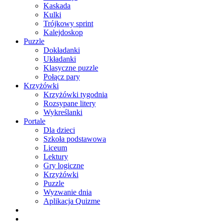
Kaskada
Kulki
Trójkowy sprint
Kalejdoskop
Puzzle
Dokładanki
Układanki
Klasyczne puzzle
Połącz pary
Krzyżówki
Krzyżówki tygodnia
Rozsypane litery
Wykreślanki
Portale
Dla dzieci
Szkoła podstawowa
Liceum
Lektury
Gry logiczne
Krzyżówki
Puzzle
Wyzwanie dnia
Aplikacja Quizme