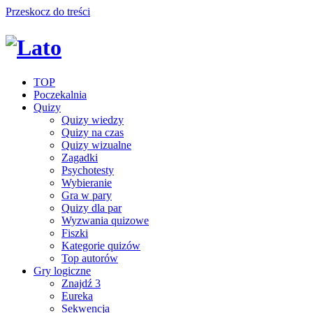
Przeskocz do treści
TOP
Poczekalnia
Quizy
Quizy wiedzy
Quizy na czas
Quizy wizualne
Zagadki
Psychotesty
Wybieranie
Gra w pary
Quizy dla par
Wyzwania quizowe
Fiszki
Kategorie quizów
Top autorów
Gry logiczne
Znajdź 3
Eureka
Sekwencja