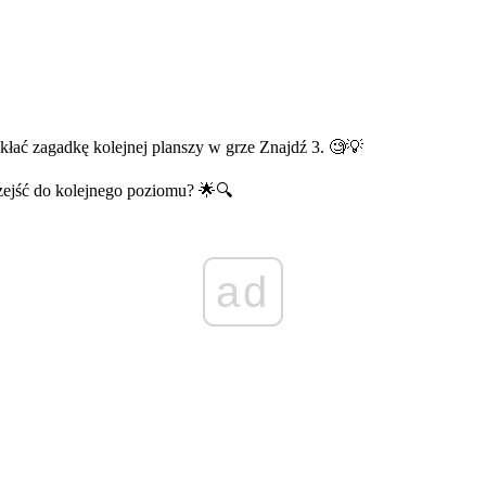
wikłać zagadkę kolejnej planszy w grze Znajdź 3. 🧐💡
rzejść do kolejnego poziomu? 🌟🔍
ad