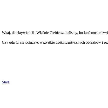
Witaj, detektywie! 🕵️‍♂️ Właśnie Ciebie szukaliśmy, bo ktoś musi roz
Czy uda Ci się połączyć wszystkie trójki identycznych obrazków i p
Start