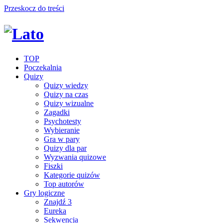
Przeskocz do treści
TOP
Poczekalnia
Quizy
Quizy wiedzy
Quizy na czas
Quizy wizualne
Zagadki
Psychotesty
Wybieranie
Gra w pary
Quizy dla par
Wyzwania quizowe
Fiszki
Kategorie quizów
Top autorów
Gry logiczne
Znajdź 3
Eureka
Sekwencja