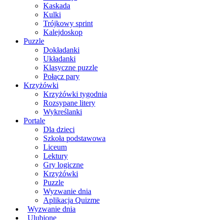
Kaskada
Kulki
Trójkowy sprint
Kalejdoskop
Puzzle
Dokładanki
Układanki
Klasyczne puzzle
Połącz pary
Krzyżówki
Krzyżówki tygodnia
Rozsypane litery
Wykreślanki
Portale
Dla dzieci
Szkoła podstawowa
Liceum
Lektury
Gry logiczne
Krzyżówki
Puzzle
Wyzwanie dnia
Aplikacja Quizme
Wyzwanie dnia
Ulubione