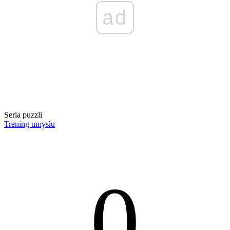
ad
Seria puzzli
Trening umysłu
0