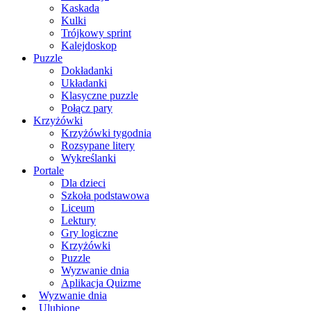
Kaskada
Kulki
Trójkowy sprint
Kalejdoskop
Puzzle
Dokładanki
Układanki
Klasyczne puzzle
Połącz pary
Krzyżówki
Krzyżówki tygodnia
Rozsypane litery
Wykreślanki
Portale
Dla dzieci
Szkoła podstawowa
Liceum
Lektury
Gry logiczne
Krzyżówki
Puzzle
Wyzwanie dnia
Aplikacja Quizme
Wyzwanie dnia
Ulubione