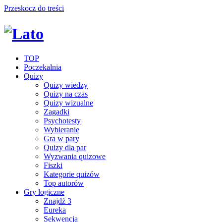
Przeskocz do treści
TOP
Poczekalnia
Quizy
Quizy wiedzy
Quizy na czas
Quizy wizualne
Zagadki
Psychotesty
Wybieranie
Gra w pary
Quizy dla par
Wyzwania quizowe
Fiszki
Kategorie quizów
Top autorów
Gry logiczne
Znajdź 3
Eureka
Sekwencja