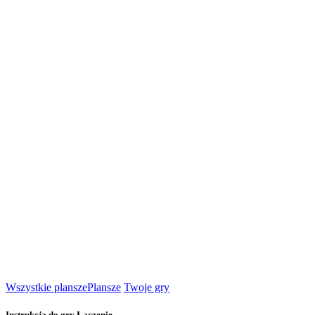
Wszystkie plansze
Plansze
Twoje gry
Instrukcja do gry Łączenie