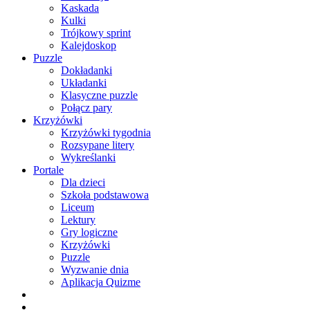
Kaskada
Kulki
Trójkowy sprint
Kalejdoskop
Puzzle
Dokładanki
Układanki
Klasyczne puzzle
Połącz pary
Krzyżówki
Krzyżówki tygodnia
Rozsypane litery
Wykreślanki
Portale
Dla dzieci
Szkoła podstawowa
Liceum
Lektury
Gry logiczne
Krzyżówki
Puzzle
Wyzwanie dnia
Aplikacja Quizme