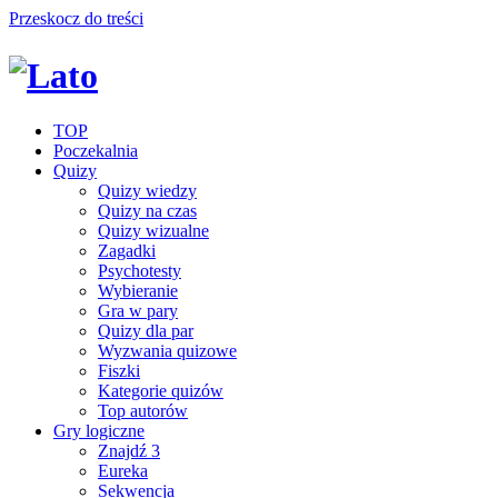
Przeskocz do treści
TOP
Poczekalnia
Quizy
Quizy wiedzy
Quizy na czas
Quizy wizualne
Zagadki
Psychotesty
Wybieranie
Gra w pary
Quizy dla par
Wyzwania quizowe
Fiszki
Kategorie quizów
Top autorów
Gry logiczne
Znajdź 3
Eureka
Sekwencja