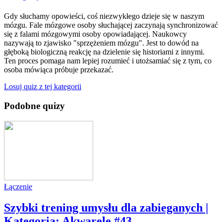
Gdy słuchamy opowieści, coś niezwykłego dzieje się w naszym
mózgu. Fale mózgowe osoby słuchającej zaczynają synchronizować
się z falami mózgowymi osoby opowiadającej. Naukowcy
nazywają to zjawisko "sprzężeniem mózgu". Jest to dowód na
głęboką biologiczną reakcję na dzielenie się historiami z innymi.
Ten proces pomaga nam lepiej rozumieć i utożsamiać się z tym, co
osoba mówiąca próbuje przekazać.
Losuj quiz z tej kategorii
Podobne quizy
Łączenie
Szybki trening umysłu dla zabieganych |
Kategoria: Akwarele #43