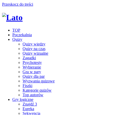
Przeskocz do treści
TOP
Poczekalnia
Quizy
Quizy wiedzy
Quizy na czas
Quizy wizualne
Zagadki
Psychotesty
Wybieranie
Gra w pary
Quizy dla par
Wyzwania quizowe
Fiszki
Kategorie quizów
Top autorów
Gry logiczne
Znajdź 3
Eureka
Sekwencja