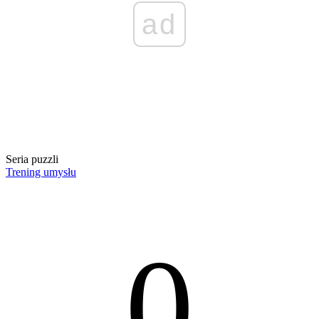
ad
Seria puzzli
Trening umysłu
0