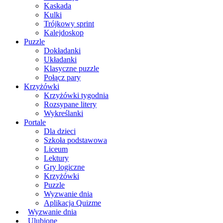
Kaskada
Kulki
Trójkowy sprint
Kalejdoskop
Puzzle
Dokładanki
Układanki
Klasyczne puzzle
Połącz pary
Krzyżówki
Krzyżówki tygodnia
Rozsypane litery
Wykreślanki
Portale
Dla dzieci
Szkoła podstawowa
Liceum
Lektury
Gry logiczne
Krzyżówki
Puzzle
Wyzwanie dnia
Aplikacja Quizme
Wyzwanie dnia
Ulubione