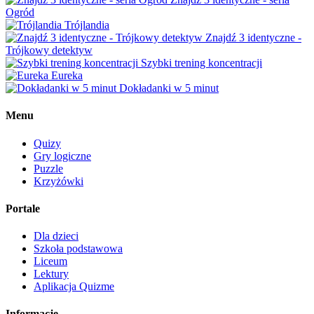
Ogród
Trójlandia
Znajdź 3 identyczne -
Trójkowy detektyw
Szybki trening koncentracji
Eureka
Dokładanki w 5 minut
Menu
Quizy
Gry logiczne
Puzzle
Krzyżówki
Portale
Dla dzieci
Szkoła podstawowa
Liceum
Lektury
Aplikacja Quizme
Informacje