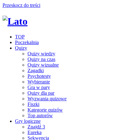
Przeskocz do treści
TOP
Poczekalnia
Quizy
Quizy wiedzy
Quizy na czas
Quizy wizualne
Zagadki
Psychotesty
Wybieranie
Gra w pary
Quizy dla par
Wyzwania quizowe
Fiszki
Kategorie quizów
Top autorów
Gry logiczne
Znajdź 3
Eureka
Sekwencja