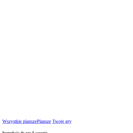
Wszystkie plansze
Plansze
Twoje gry
Instrukcja do gry Łączenie