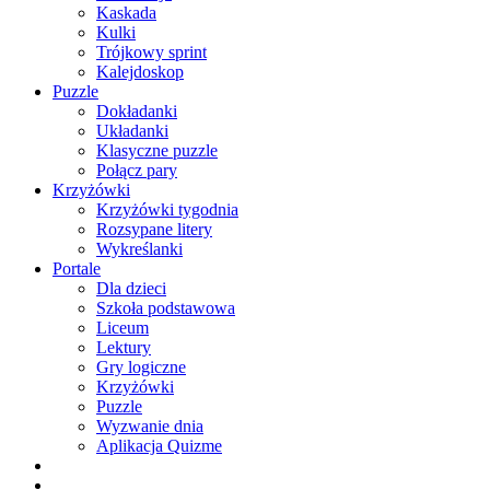
Kaskada
Kulki
Trójkowy sprint
Kalejdoskop
Puzzle
Dokładanki
Układanki
Klasyczne puzzle
Połącz pary
Krzyżówki
Krzyżówki tygodnia
Rozsypane litery
Wykreślanki
Portale
Dla dzieci
Szkoła podstawowa
Liceum
Lektury
Gry logiczne
Krzyżówki
Puzzle
Wyzwanie dnia
Aplikacja Quizme