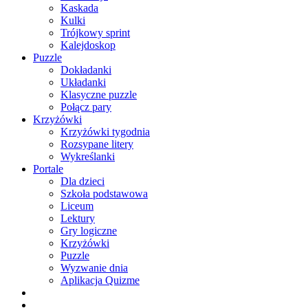
Kaskada
Kulki
Trójkowy sprint
Kalejdoskop
Puzzle
Dokładanki
Układanki
Klasyczne puzzle
Połącz pary
Krzyżówki
Krzyżówki tygodnia
Rozsypane litery
Wykreślanki
Portale
Dla dzieci
Szkoła podstawowa
Liceum
Lektury
Gry logiczne
Krzyżówki
Puzzle
Wyzwanie dnia
Aplikacja Quizme