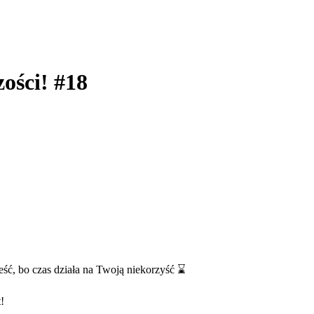
zości! #18
ść, bo czas działa na Twoją niekorzyść ⌛
!