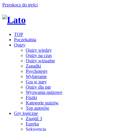
Przeskocz do treści
TOP
Poczekalnia
Quizy
Quizy wiedzy
Quizy na czas
Quizy wizualne
Zagadki
Psychotesty
Wybieranie
Gra w pary
Quizy dla par
Wyzwania quizowe
Fiszki
Kategorie quizów
Top autorów
Gry logiczne
Znajdź 3
Eureka
Sekwencja